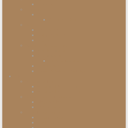
Kommodenserien
Schränke
Vitrinen
Vitrinenschränke
Betten
Einzelbetten
Boxspringbetten
Bettwaren
Matratzen & Lattenroste
Federkernmatratzen
Schaummatratzen
Kaltschaummatratzen
Babymatratzen
Topper & Matratzenauflagen
Küchen
Mitnahmeküchen
Mitnahmeküchen vormontiert
Mitnahmeküchen zerlegt
Küchen-Anstellprogramme
Hängeschränke
Unterschränke
Einbau-Elektrogeräte
Einbauherdsets
Glaskeramik-Kochfelder
Einbaugeschirrspüler