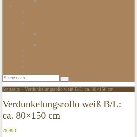
Smartwatch
Beleuchtungen
Hängelampen
Wandleuchten
Bodenleuchten
Tischlampen
Schreibtischlampen
Kinderzimmerbeleuchtung
Kinder-Wandlampen
Sparlampen
LED Lampen
Nachtlampen
Lampenschirme & Accessoires
Startseite
»
Verdunkelungsrollo weiß B/L: ca. 80×150 cm
Verdunkelungsrollo weiß B/L:
ca. 80×150 cm
28,99 €