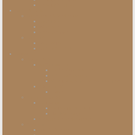
Einbaugefriergeräte
Garten & Balkon
Gartengeräte & Werkzeuge
Rasenmäher
Mähroboter
Schneeschippen
Gartenmöbel
Gartenstühle
Gartenmöbel-Sets
Haushalt
Kochen & Servieren
Kaffeemaschinen
Kaffee-Kapselmaschine
Filter-Kaffeemaschinen
Vollautomatische Espressomaschinen
Küchengeräte
Toaster
Kleinelektrogeräte
Staubsauger
Staubsauger mit Beutel
Handstaubsauger
Sonstige Kleinelektrogeräte
Abfalleimer
Duo Abfalleimer