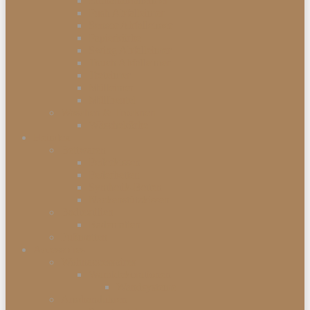
Einbauabfalleimer
Push Abfalleimer
Sensor Abfalleimer
Papierkörbe
Swing Abfalleimer
Touch Abfalleimer
Treteimer
Mülleimer
Müllbeutel
Waschen & Trocknen
Wäschekörbe
Heimtex
Bettwaren
Federkissen
Federbetten
Synthetik-Betten
Nackenstützkissen
Badtextilien
Badematten
Fußmatten
Accessoires
Wohnaccessoires
Wanddekorationen
Wandsysteme
Armbanduhren