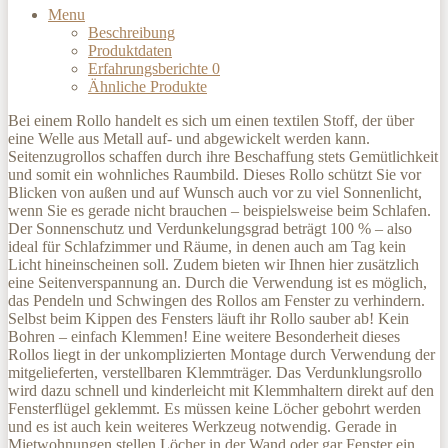
Menu
Beschreibung
Produktdaten
Erfahrungsberichte
0
Ähnliche Produkte
Bei einem Rollo handelt es sich um einen textilen Stoff, der über
eine Welle aus Metall auf- und abgewickelt werden kann.
Seitenzugrollos schaffen durch ihre Beschaffung stets Gemütlichkeit
und somit ein wohnliches Raumbild. Dieses Rollo schützt Sie vor
Blicken von außen und auf Wunsch auch vor zu viel Sonnenlicht,
wenn Sie es gerade nicht brauchen – beispielsweise beim Schlafen.
Der Sonnenschutz und Verdunkelungsgrad beträgt 100 % – also
ideal für Schlafzimmer und Räume, in denen auch am Tag kein
Licht hineinscheinen soll. Zudem bieten wir Ihnen hier zusätzlich
eine Seitenverspannung an. Durch die Verwendung ist es möglich,
das Pendeln und Schwingen des Rollos am Fenster zu verhindern.
Selbst beim Kippen des Fensters läuft ihr Rollo sauber ab! Kein
Bohren – einfach Klemmen! Eine weitere Besonderheit dieses
Rollos liegt in der unkomplizierten Montage durch Verwendung der
mitgelieferten, verstellbaren Klemmträger. Das Verdunklungsrollo
wird dazu schnell und kinderleicht mit Klemmhaltern direkt auf den
Fensterflügel geklemmt. Es müssen keine Löcher gebohrt werden
und es ist auch kein weiteres Werkzeug notwendig. Gerade in
Mietwohnungen stellen Löcher in der Wand oder gar Fenster ein