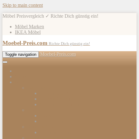
Skip to main content
Möbel Preisvergleich ✓ Richte Dich günstig ein!
Möbel Marken
IKEA Möbel
Moebel-Preis.com
Richte Dich günstig ein!
Moebel-Preis.com
Toggle navigation
Shops
Möbel
Gartenmöbel
Gartenmöbel-Sets
Gartenmöbelhülle
Gartenmöbel Zubehör
Tische
Esstische
Beistelltische
Stühle & Sessel
Esszimmerstühle
Kommoden & Sideboards