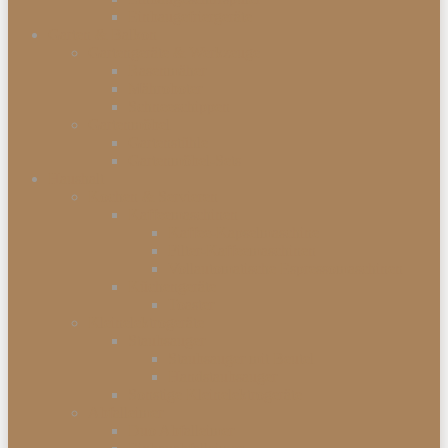
Einbaugefriergeräte
Garten & Balkon
Gartengeräte & Werkzeuge
Rasenmäher
Mähroboter
Schneeschippen
Gartenmöbel
Gartenstühle
Gartenmöbel-Sets
Haushalt
Kochen & Servieren
Kaffeemaschinen
Kaffee-Kapselmaschine
Filter-Kaffeemaschinen
Vollautomatische Espressomaschinen
Küchengeräte
Toaster
Kleinelektrogeräte
Staubsauger
Staubsauger mit Beutel
Handstaubsauger
Sonstige Kleinelektrogeräte
Abfalleimer
Duo Abfalleimer