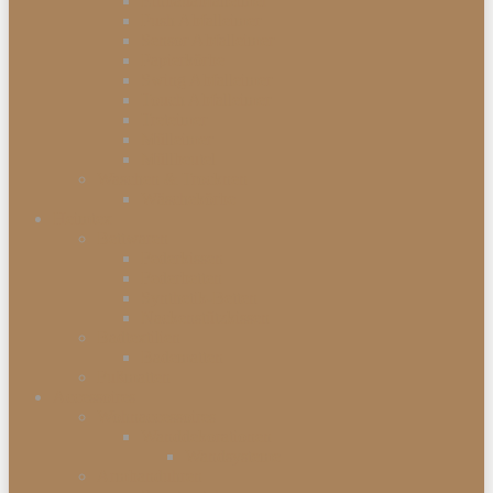
Einbauabfalleimer
Push Abfalleimer
Sensor Abfalleimer
Papierkörbe
Swing Abfalleimer
Touch Abfalleimer
Treteimer
Mülleimer
Müllbeutel
Waschen & Trocknen
Wäschekörbe
Heimtex
Bettwaren
Federkissen
Federbetten
Synthetik-Betten
Nackenstützkissen
Badtextilien
Badematten
Fußmatten
Accessoires
Wohnaccessoires
Wanddekorationen
Wandsysteme
Armbanduhren