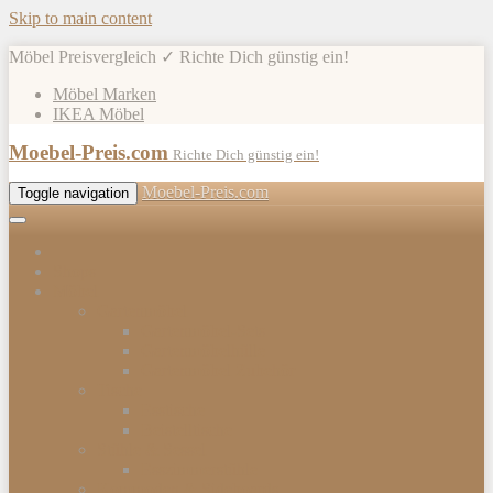
Skip to main content
Möbel Preisvergleich ✓ Richte Dich günstig ein!
Möbel Marken
IKEA Möbel
Moebel-Preis.com
Richte Dich günstig ein!
Moebel-Preis.com
Toggle navigation
Shops
Möbel
Gartenmöbel
Gartenmöbel-Sets
Gartenmöbelhülle
Gartenmöbel Zubehör
Tische
Esstische
Beistelltische
Stühle & Sessel
Esszimmerstühle
Kommoden & Sideboards