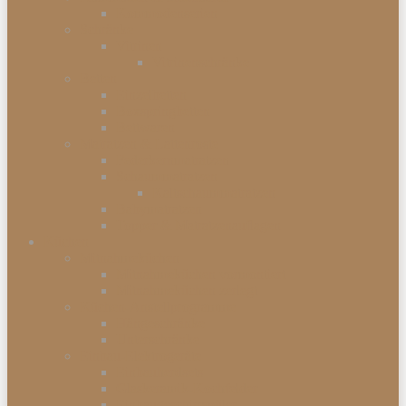
Kommodenserien
Schränke
Vitrinen
Vitrinenschränke
Betten
Einzelbetten
Boxspringbetten
Bettwaren
Matratzen & Lattenroste
Federkernmatratzen
Schaummatratzen
Kaltschaummatratzen
Babymatratzen
Topper & Matratzenauflagen
Küchen
Mitnahmeküchen
Mitnahmeküchen vormontiert
Mitnahmeküchen zerlegt
Küchen-Anstellprogramme
Hängeschränke
Unterschränke
Einbau-Elektrogeräte
Einbauherdsets
Glaskeramik-Kochfelder
Einbaugeschirrspüler