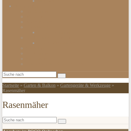
Smartwatch
Beleuchtungen
Hängelampen
Wandleuchten
Bodenleuchten
Tischlampen
Schreibtischlampen
Kinderzimmerbeleuchtung
Kinder-Wandlampen
Sparlampen
LED Lampen
Nachtlampen
Lampenschirme & Accessoires
Startseite
»
Garten & Balkon
»
Gartengeräte & Werkzeuge
»
Rasenmäher
Rasenmäher