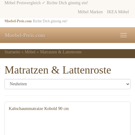
Skip
Möbel Preisvergleich ✓ Richte Dich günstig ein!
to
Möbel Marken
IKEA Möbel
main
content
Moebel-Preis.com
Richte Dich günstig ein!
Moebel-Preis.com
Toggle
naviga
Startseite
»
Möbel
»
Matratzen & Lattenroste
Matratzen & Lattenroste
Kaltschaummatratze Kobold 90 cm