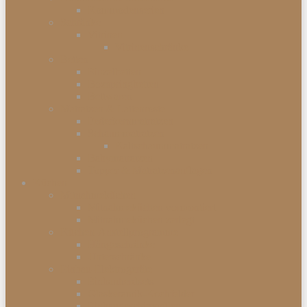
Kommodenserien
Schränke
Vitrinen
Vitrinenschränke
Betten
Einzelbetten
Boxspringbetten
Bettwaren
Matratzen & Lattenroste
Federkernmatratzen
Schaummatratzen
Kaltschaummatratzen
Babymatratzen
Topper & Matratzenauflagen
Küchen
Mitnahmeküchen
Mitnahmeküchen vormontiert
Mitnahmeküchen zerlegt
Küchen-Anstellprogramme
Hängeschränke
Unterschränke
Einbau-Elektrogeräte
Einbauherdsets
Glaskeramik-Kochfelder
Einbaugeschirrspüler