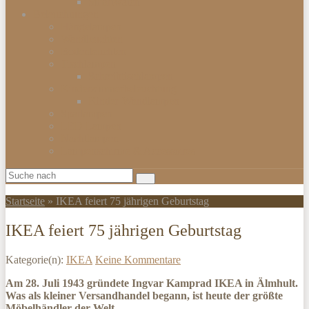
Smartwatch
Beleuchtungen
Hängelampen
Wandleuchten
Bodenleuchten
Tischlampen
Schreibtischlampen
Kinderzimmerbeleuchtung
Kinder-Wandlampen
Sparlampen
LED Lampen
Nachtlampen
Lampenschirme & Accessoires
Startseite
»
IKEA feiert 75 jährigen Geburtstag
IKEA feiert 75 jährigen Geburtstag
Kategorie(n):
IKEA
Keine Kommentare
Am 28. Juli 1943 gründete Ingvar Kamprad IKEA in Älmhult.
Was als kleiner Versandhandel begann, ist heute der größte
Möbelhändler der Welt.