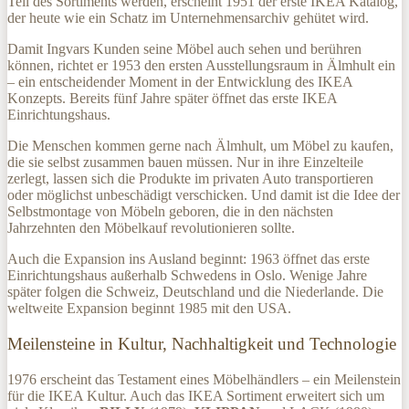
Teil des Sortiments werden, erscheint 1951 der erste IKEA Katalog,
der heute wie ein Schatz im Unternehmensarchiv gehütet wird.
Damit Ingvars Kunden seine Möbel auch sehen und berühren
können, richtet er 1953 den ersten Ausstellungsraum in Älmhult ein
– ein entscheidender Moment in der Entwicklung des IKEA
Konzepts. Bereits fünf Jahre später öffnet das erste IKEA
Einrichtungshaus.
Die Menschen kommen gerne nach Älmhult, um Möbel zu kaufen,
die sie selbst zusammen bauen müssen. Nur in ihre Einzelteile
zerlegt, lassen sich die Produkte im privaten Auto transportieren
oder möglichst unbeschädigt verschicken. Und damit ist die Idee der
Selbstmontage von Möbeln geboren, die in den nächsten
Jahrzehnten den Möbelkauf revolutionieren sollte.
Auch die Expansion ins Ausland beginnt: 1963 öffnet das erste
Einrichtungshaus außerhalb Schwedens in Oslo. Wenige Jahre
später folgen die Schweiz, Deutschland und die Niederlande. Die
weltweite Expansion beginnt 1985 mit den USA.
Meilensteine in Kultur, Nachhaltigkeit und Technologie
1976 erscheint das Testament eines Möbelhändlers – ein Meilenstein
für die IKEA Kultur. Auch das IKEA Sortiment erweitert sich um