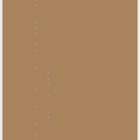
Einbaugefriergeräte
Garten & Balkon
Gartengeräte & Werkzeuge
Rasenmäher
Mähroboter
Schneeschippen
Gartenmöbel
Gartenstühle
Gartenmöbel-Sets
Haushalt
Kochen & Servieren
Kaffeemaschinen
Kaffee-Kapselmaschine
Filter-Kaffeemaschinen
Vollautomatische Espressomaschinen
Küchengeräte
Toaster
Kleinelektrogeräte
Staubsauger
Staubsauger mit Beutel
Handstaubsauger
Sonstige Kleinelektrogeräte
Abfalleimer
Duo Abfalleimer