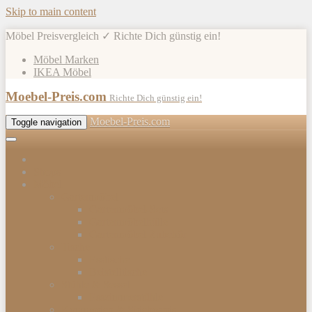
Skip to main content
Möbel Preisvergleich ✓ Richte Dich günstig ein!
Möbel Marken
IKEA Möbel
Moebel-Preis.com
Richte Dich günstig ein!
Moebel-Preis.com
Toggle navigation
Shops
Möbel
Gartenmöbel
Gartenmöbel-Sets
Gartenmöbelhülle
Gartenmöbel Zubehör
Tische
Esstische
Beistelltische
Stühle & Sessel
Esszimmerstühle
Kommoden & Sideboards