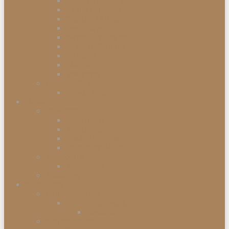
Einbauabfalleimer
Push Abfalleimer
Sensor Abfalleimer
Papierkörbe
Swing Abfalleimer
Touch Abfalleimer
Treteimer
Mülleimer
Müllbeutel
Waschen & Trocknen
Wäschekörbe
Heimtex
Bettwaren
Federkissen
Federbetten
Synthetik-Betten
Nackenstützkissen
Badtextilien
Badematten
Fußmatten
Accessoires
Wohnaccessoires
Wanddekorationen
Wandsysteme
Armbanduhren