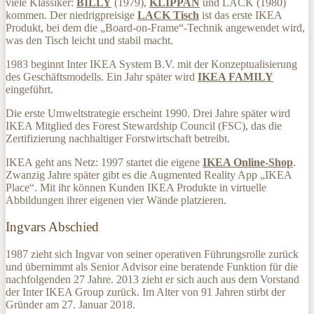
viele Klassiker:
BILLY
(1979),
KLIPPAN
und LACK (1980)
kommen. Der niedrigpreisige
LACK Tisch
ist das erste IKEA
Produkt, bei dem die „Board-on-Frame“-Technik angewendet wird,
was den Tisch leicht und stabil macht.
1983 beginnt Inter IKEA System B.V. mit der Konzeptualisierung
des Geschäftsmodells. Ein Jahr später wird
IKEA FAMILY
eingeführt.
Die erste Umweltstrategie erscheint 1990. Drei Jahre später wird
IKEA Mitglied des Forest Stewardship Council (FSC), das die
Zertifizierung nachhaltiger Forstwirtschaft betreibt.
IKEA geht ans Netz: 1997 startet die eigene
IKEA Online-Shop
.
Zwanzig Jahre später gibt es die Augmented Reality App „IKEA
Place“. Mit ihr können Kunden IKEA Produkte in virtuelle
Abbildungen ihrer eigenen vier Wände platzieren.
Ingvars Abschied
1987 zieht sich Ingvar von seiner operativen Führungsrolle zurück
und übernimmt als Senior Advisor eine beratende Funktion für die
nachfolgenden 27 Jahre. 2013 zieht er sich auch aus dem Vorstand
der Inter IKEA Group zurück. Im Alter von 91 Jahren stirbt der
Gründer am 27. Januar 2018.