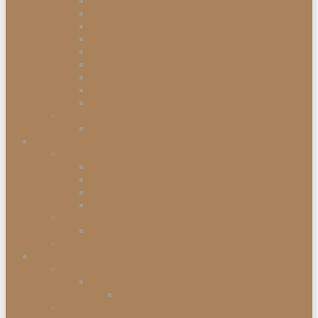
Einbauabfalleimer
Push Abfalleimer
Sensor Abfalleimer
Papierkörbe
Swing Abfalleimer
Touch Abfalleimer
Treteimer
Mülleimer
Müllbeutel
Waschen & Trocknen
Wäschekörbe
Heimtex
Bettwaren
Federkissen
Federbetten
Synthetik-Betten
Nackenstützkissen
Badtextilien
Badematten
Fußmatten
Accessoires
Wohnaccessoires
Wanddekorationen
Wandsysteme
Armbanduhren