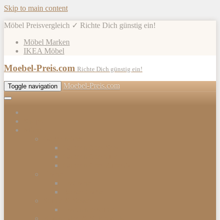
Skip to main content
Möbel Preisvergleich ✓ Richte Dich günstig ein!
Möbel Marken
IKEA Möbel
Moebel-Preis.com
Richte Dich günstig ein!
Moebel-Preis.com
Toggle navigation
Shops
Möbel
Gartenmöbel
Gartenmöbel-Sets
Gartenmöbelhülle
Gartenmöbel Zubehör
Tische
Esstische
Beistelltische
Stühle & Sessel
Esszimmerstühle
Kommoden & Sideboards