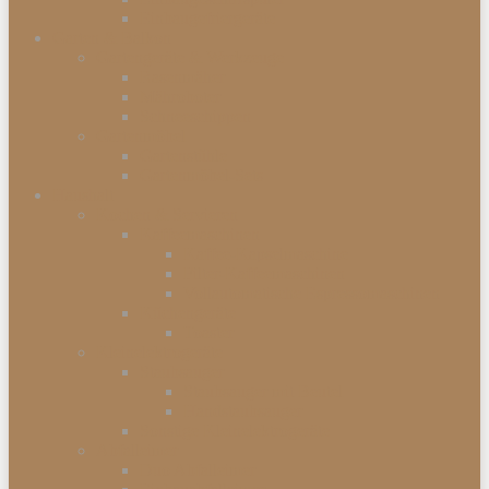
Einbaugefriergeräte
Garten & Balkon
Gartengeräte & Werkzeuge
Rasenmäher
Mähroboter
Schneeschippen
Gartenmöbel
Gartenstühle
Gartenmöbel-Sets
Haushalt
Kochen & Servieren
Kaffeemaschinen
Kaffee-Kapselmaschine
Filter-Kaffeemaschinen
Vollautomatische Espressomaschinen
Küchengeräte
Toaster
Kleinelektrogeräte
Staubsauger
Staubsauger mit Beutel
Handstaubsauger
Sonstige Kleinelektrogeräte
Abfalleimer
Duo Abfalleimer