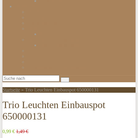
Smartwatch
Beleuchtungen
Hängelampen
Wandleuchten
Bodenleuchten
Tischlampen
Schreibtischlampen
Kinderzimmerbeleuchtung
Kinder-Wandlampen
Sparlampen
LED Lampen
Nachtlampen
Lampenschirme & Accessoires
Startseite
»
Trio Leuchten Einbauspot 650000131
Trio Leuchten Einbauspot
650000131
0,99 €
1,49 €