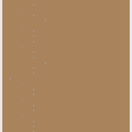
Kommodenserien
Schränke
Vitrinen
Vitrinenschränke
Betten
Einzelbetten
Boxspringbetten
Bettwaren
Matratzen & Lattenroste
Federkernmatratzen
Schaummatratzen
Kaltschaummatratzen
Babymatratzen
Topper & Matratzenauflagen
Küchen
Mitnahmeküchen
Mitnahmeküchen vormontiert
Mitnahmeküchen zerlegt
Küchen-Anstellprogramme
Hängeschränke
Unterschränke
Einbau-Elektrogeräte
Einbauherdsets
Glaskeramik-Kochfelder
Einbaugeschirrspüler