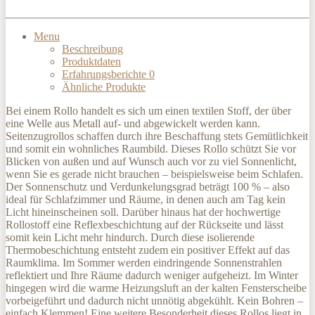
Menu
Beschreibung
Produktdaten
Erfahrungsberichte
0
Ähnliche Produkte
Bei einem Rollo handelt es sich um einen textilen Stoff, der über
eine Welle aus Metall auf- und abgewickelt werden kann.
Seitenzugrollos schaffen durch ihre Beschaffung stets Gemütlichkeit
und somit ein wohnliches Raumbild. Dieses Rollo schützt Sie vor
Blicken von außen und auf Wunsch auch vor zu viel Sonnenlicht,
wenn Sie es gerade nicht brauchen – beispielsweise beim Schlafen.
Der Sonnenschutz und Verdunkelungsgrad beträgt 100 % – also
ideal für Schlafzimmer und Räume, in denen auch am Tag kein
Licht hineinscheinen soll. Darüber hinaus hat der hochwertige
Rollostoff eine Reflexbeschichtung auf der Rückseite und lässt
somit kein Licht mehr hindurch. Durch diese isolierende
Thermobeschichtung entsteht zudem ein positiver Effekt auf das
Raumklima. Im Sommer werden eindringende Sonnenstrahlen
reflektiert und Ihre Räume dadurch weniger aufgeheizt. Im Winter
hingegen wird die warme Heizungsluft an der kalten Fensterscheibe
vorbeigeführt und dadurch nicht unnötig abgekühlt. Kein Bohren –
einfach Klemmen! Eine weitere Besonderheit dieses Rollos liegt in