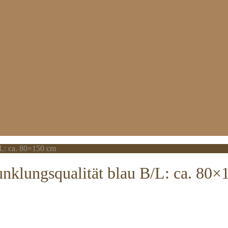
L: ca. 80×150 cm
klungsqualität blau B/L: ca. 80×