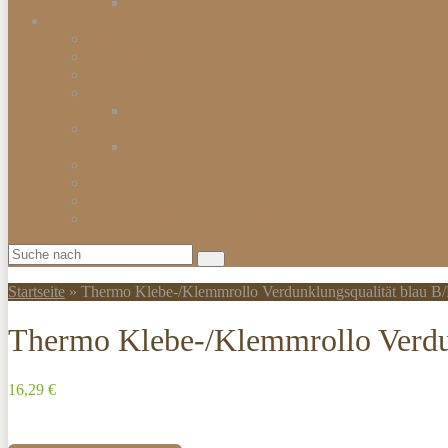
Smartwatch
Beleuchtungen
Hängelampen
Wandleuchten
Bodenleuchten
Tischlampen
Schreibtischlampen
Kinderzimmerbeleuchtung
Kinder-Wandlampen
Sparlampen
LED Lampen
Nachtlampen
Lampenschirme & Accessoires
Startseite
»
Thermo Klebe-/Klemmrollo Verdunklungsqualität blau B/
Thermo Klebe-/Klemmrollo Verdun
16,29 €