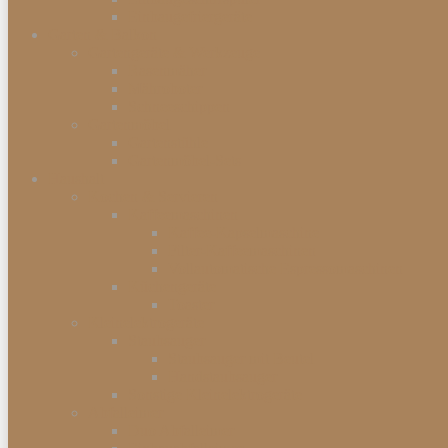
Einbaugefriergeräte
Garten & Balkon
Gartengeräte & Werkzeuge
Rasenmäher
Mähroboter
Schneeschippen
Gartenmöbel
Gartenstühle
Gartenmöbel-Sets
Haushalt
Kochen & Servieren
Kaffeemaschinen
Kaffee-Kapselmaschine
Filter-Kaffeemaschinen
Vollautomatische Espressomaschinen
Küchengeräte
Toaster
Kleinelektrogeräte
Staubsauger
Staubsauger mit Beutel
Handstaubsauger
Sonstige Kleinelektrogeräte
Abfalleimer
Duo Abfalleimer