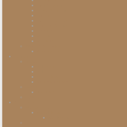
Einbauabfalleimer
Push Abfalleimer
Sensor Abfalleimer
Papierkörbe
Swing Abfalleimer
Touch Abfalleimer
Treteimer
Mülleimer
Müllbeutel
Waschen & Trocknen
Wäschekörbe
Heimtex
Bettwaren
Federkissen
Federbetten
Synthetik-Betten
Nackenstützkissen
Badtextilien
Badematten
Fußmatten
Accessoires
Wohnaccessoires
Wanddekorationen
Wandsysteme
Armbanduhren