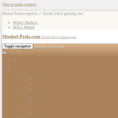
Skip to main content
Möbel Preisvergleich ✓ Richte Dich günstig ein!
Möbel Marken
IKEA Möbel
Moebel-Preis.com
Richte Dich günstig ein!
Moebel-Preis.com
Toggle navigation
Shops
Möbel
Gartenmöbel
Gartenmöbel-Sets
Gartenmöbelhülle
Gartenmöbel Zubehör
Tische
Esstische
Beistelltische
Stühle & Sessel
Esszimmerstühle
Kommoden & Sideboards