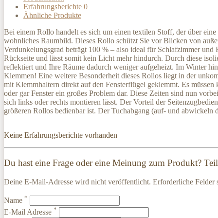
Erfahrungsberichte
0
Ähnliche Produkte
Bei einem Rollo handelt es sich um einen textilen Stoff, der über ei
wohnliches Raumbild. Dieses Rollo schützt Sie vor Blicken von auße
Verdunkelungsgrad beträgt 100 % – also ideal für Schlafzimmer und R
Rückseite und lässt somit kein Licht mehr hindurch. Durch diese is
reflektiert und Ihre Räume dadurch weniger aufgeheizt. Im Winter hi
Klemmen! Eine weitere Besonderheit dieses Rollos liegt in der unko
mit Klemmhaltern direkt auf den Fensterflügel geklemmt. Es müssen
oder gar Fenster ein großes Problem dar. Diese Zeiten sind nun vor
sich links oder rechts montieren lässt. Der Vorteil der Seitenzugbedien
größeren Rollos bedienbar ist. Der Tuchabgang (auf- und abwickeln 
Keine Erfahrungsberichte vorhanden
Du hast eine Frage oder eine Meinung zum Produkt? Teile
Deine E-Mail-Adresse wird nicht veröffentlicht. Erforderliche Felder 
*
Name
*
E-Mail Adresse