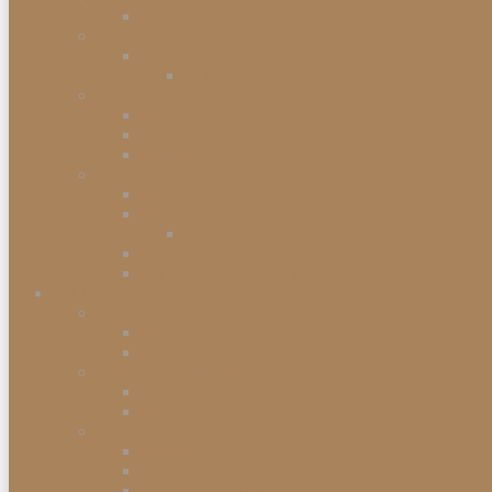
Kommodenserien
Schränke
Vitrinen
Vitrinenschränke
Betten
Einzelbetten
Boxspringbetten
Bettwaren
Matratzen & Lattenroste
Federkernmatratzen
Schaummatratzen
Kaltschaummatratzen
Babymatratzen
Topper & Matratzenauflagen
Küchen
Mitnahmeküchen
Mitnahmeküchen vormontiert
Mitnahmeküchen zerlegt
Küchen-Anstellprogramme
Hängeschränke
Unterschränke
Einbau-Elektrogeräte
Einbauherdsets
Glaskeramik-Kochfelder
Einbaugeschirrspüler