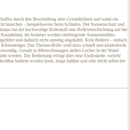
chaffen durch ihre Beschaffung stets Gemütlichkeit und somit ein
cht brauchen – beispielsweise beim Schlafen. Der Sonnenschutz und
inaus hat der hochwertige Rollostoff eine Reflexbeschichtung auf der
 das Raumklima. Im Sommer werden eindringende Sonnenstrahlen
igeführt und dadurch nicht unnötig abgekühlt. Kein Bohren – einfach
n Klemmträger. Das Thermo-Rollo wird dazu schnell und kinderleicht
 notwendig. Gerade in Mietwohnungen stellen Löcher in der Wand
aubt werden. Die Bedienung erfolgt über eine Endloskette, welche
brollbar bedient werden kann, lange haltbar und sehr leicht selbst bei