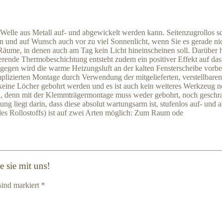
ne Welle aus Metall auf- und abgewickelt werden kann. Seitenzugrollos s
n und auf Wunsch auch vor zu viel Sonnenlicht, wenn Sie es gerade ni
äume, in denen auch am Tag kein Licht hineinscheinen soll. Darüber h
olierende Thermobeschichtung entsteht zudem ein positiver Effekt auf
ngegen wird die warme Heizungsluft an der kalten Fensterscheibe vorbe
mplizierten Montage durch Verwendung der mitgelieferten, verstellbare
 keine Löcher gebohrt werden und es ist auch kein weiteres Werkzeug
bei, denn mit der Klemmträgermontage muss weder gebohrt, noch geschr
ung liegt darin, dass diese absolut wartungsarm ist, stufenlos auf- und a
des Rollostoffs) ist auf zwei Arten möglich: Zum Raum ode
 sie mit uns!
sind markiert *