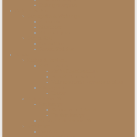
Einbaugefriergeräte
Garten & Balkon
Gartengeräte & Werkzeuge
Rasenmäher
Mähroboter
Schneeschippen
Gartenmöbel
Gartenstühle
Gartenmöbel-Sets
Haushalt
Kochen & Servieren
Kaffeemaschinen
Kaffee-Kapselmaschine
Filter-Kaffeemaschinen
Vollautomatische Espressomaschinen
Küchengeräte
Toaster
Kleinelektrogeräte
Staubsauger
Staubsauger mit Beutel
Handstaubsauger
Sonstige Kleinelektrogeräte
Abfalleimer
Duo Abfalleimer