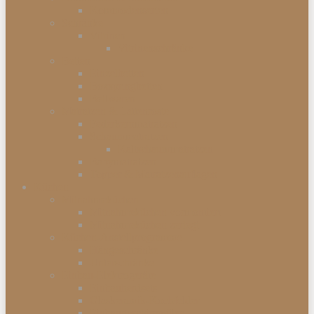
Kommodenserien
Schränke
Vitrinen
Vitrinenschränke
Betten
Einzelbetten
Boxspringbetten
Bettwaren
Matratzen & Lattenroste
Federkernmatratzen
Schaummatratzen
Kaltschaummatratzen
Babymatratzen
Topper & Matratzenauflagen
Küchen
Mitnahmeküchen
Mitnahmeküchen vormontiert
Mitnahmeküchen zerlegt
Küchen-Anstellprogramme
Hängeschränke
Unterschränke
Einbau-Elektrogeräte
Einbauherdsets
Glaskeramik-Kochfelder
Einbaugeschirrspüler