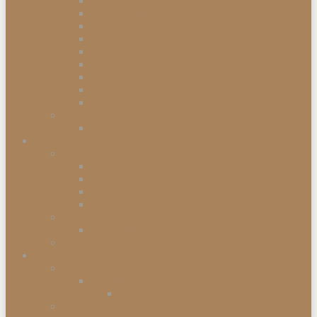
Einbauabfalleimer
Push Abfalleimer
Sensor Abfalleimer
Papierkörbe
Swing Abfalleimer
Touch Abfalleimer
Treteimer
Mülleimer
Müllbeutel
Waschen & Trocknen
Wäschekörbe
Heimtex
Bettwaren
Federkissen
Federbetten
Synthetik-Betten
Nackenstützkissen
Badtextilien
Badematten
Fußmatten
Accessoires
Wohnaccessoires
Wanddekorationen
Wandsysteme
Armbanduhren