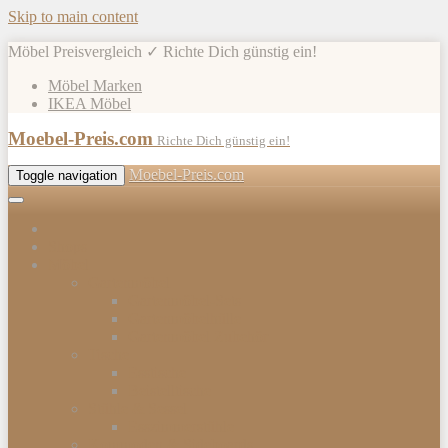
Skip to main content
Möbel Preisvergleich ✓ Richte Dich günstig ein!
Möbel Marken
IKEA Möbel
Moebel-Preis.com
Richte Dich günstig ein!
Moebel-Preis.com
Toggle navigation
Shops
Möbel
Gartenmöbel
Gartenmöbel-Sets
Gartenmöbelhülle
Gartenmöbel Zubehör
Tische
Esstische
Beistelltische
Stühle & Sessel
Esszimmerstühle
Kommoden & Sideboards