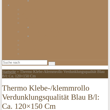
Smartwatch
Beleuchtungen
Hängelampen
Wandleuchten
Bodenleuchten
Tischlampen
Schreibtischlampen
Kinderzimmerbeleuchtung
Kinder-Wandlampen
Sparlampen
LED Lampen
Nachtlampen
Lampenschirme & Accessoires
Startseite
»
Thermo Klebe-/klemmrollo Verdunklungsqualität Blau
B/l: Ca. 120×150 Cm
Thermo Klebe-/klemmrollo
Verdunklungsqualität Blau B/l:
Ca. 120×150 Cm