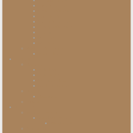
Einbauabfalleimer
Push Abfalleimer
Sensor Abfalleimer
Papierkörbe
Swing Abfalleimer
Touch Abfalleimer
Treteimer
Mülleimer
Müllbeutel
Waschen & Trocknen
Wäschekörbe
Heimtex
Bettwaren
Federkissen
Federbetten
Synthetik-Betten
Nackenstützkissen
Badtextilien
Badematten
Fußmatten
Accessoires
Wohnaccessoires
Wanddekorationen
Wandsysteme
Armbanduhren