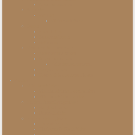
Kommodenserien
Schränke
Vitrinen
Vitrinenschränke
Betten
Einzelbetten
Boxspringbetten
Bettwaren
Matratzen & Lattenroste
Federkernmatratzen
Schaummatratzen
Kaltschaummatratzen
Babymatratzen
Topper & Matratzenauflagen
Küchen
Mitnahmeküchen
Mitnahmeküchen vormontiert
Mitnahmeküchen zerlegt
Küchen-Anstellprogramme
Hängeschränke
Unterschränke
Einbau-Elektrogeräte
Einbauherdsets
Glaskeramik-Kochfelder
Einbaugeschirrspüler