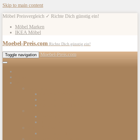
Skip to main content
Möbel Preisvergleich ✓ Richte Dich günstig ein!
Möbel Marken
IKEA Möbel
Moebel-Preis.com
Richte Dich günstig ein!
Moebel-Preis.com
Toggle navigation
Shops
Möbel
Gartenmöbel
Gartenmöbel-Sets
Gartenmöbelhülle
Gartenmöbel Zubehör
Tische
Esstische
Beistelltische
Stühle & Sessel
Esszimmerstühle
Kommoden & Sideboards