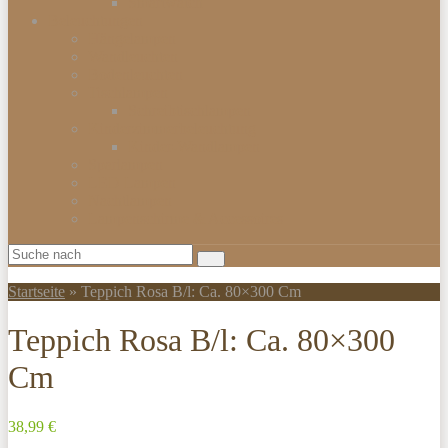
Smartwatch
Beleuchtungen
Hängelampen
Wandleuchten
Bodenleuchten
Tischlampen
Schreibtischlampen
Kinderzimmerbeleuchtung
Kinder-Wandlampen
Sparlampen
LED Lampen
Nachtlampen
Lampenschirme & Accessoires
Startseite
»
Teppich Rosa B/l: Ca. 80×300 Cm
Teppich Rosa B/l: Ca. 80×300
Cm
38,99 €