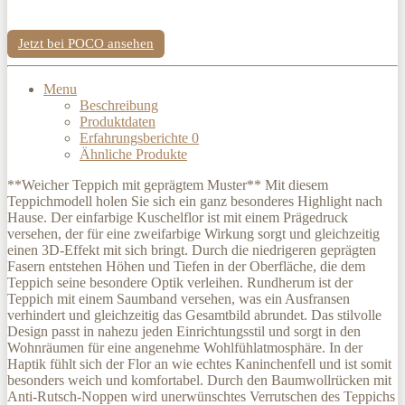
Jetzt bei POCO ansehen
Menu
Beschreibung
Produktdaten
Erfahrungsberichte
0
Ähnliche Produkte
**Weicher Teppich mit geprägtem Muster** Mit diesem
Teppichmodell holen Sie sich ein ganz besonderes Highlight nach
Hause. Der einfarbige Kuschelflor ist mit einem Prägedruck
versehen, der für eine zweifarbige Wirkung sorgt und gleichzeitig
einen 3D-Effekt mit sich bringt. Durch die niedrigeren geprägten
Fasern entstehen Höhen und Tiefen in der Oberfläche, die dem
Teppich seine besondere Optik verleihen. Rundherum ist der
Teppich mit einem Saumband versehen, was ein Ausfransen
verhindert und gleichzeitig das Gesamtbild abrundet. Das stilvolle
Design passt in nahezu jeden Einrichtungsstil und sorgt in den
Wohnräumen für eine angenehme Wohlfühlatmosphäre. In der
Haptik fühlt sich der Flor an wie echtes Kaninchenfell und ist somit
besonders weich und komfortabel. Durch den Baumwollrücken mit
Anti-Rutsch-Noppen wird unerwünschtes Verrutschen des Teppichs