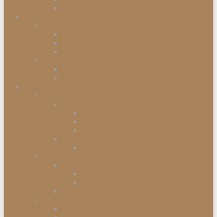
Einbaugefriergeräte
Garten & Balkon
Gartengeräte & Werkzeuge
Rasenmäher
Mähroboter
Schneeschippen
Gartenmöbel
Gartenstühle
Gartenmöbel-Sets
Haushalt
Kochen & Servieren
Kaffeemaschinen
Kaffee-Kapselmaschine
Filter-Kaffeemaschinen
Vollautomatische Espressomaschinen
Küchengeräte
Toaster
Kleinelektrogeräte
Staubsauger
Staubsauger mit Beutel
Handstaubsauger
Sonstige Kleinelektrogeräte
Abfalleimer
Duo Abfalleimer