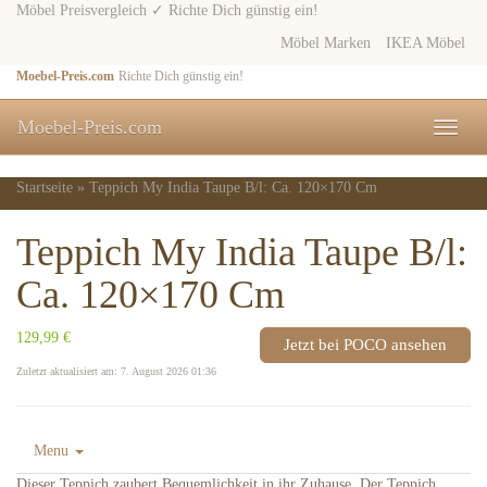
Skip
Möbel Preisvergleich ✓ Richte Dich günstig ein!
to
Möbel Marken
IKEA Möbel
main
content
Moebel-Preis.com
Richte Dich günstig ein!
Moebel-Preis.com
Toggle
naviga
Startseite
»
Teppich My India Taupe B/l: Ca. 120×170 Cm
Teppich My India Taupe B/l:
Ca. 120×170 Cm
129,99 €
Jetzt bei POCO ansehen
Zuletzt aktualisiert am: 7. August 2026 01:36
Menu
Dieser Teppich zaubert Bequemlichkeit in ihr Zuhause. Der Teppich