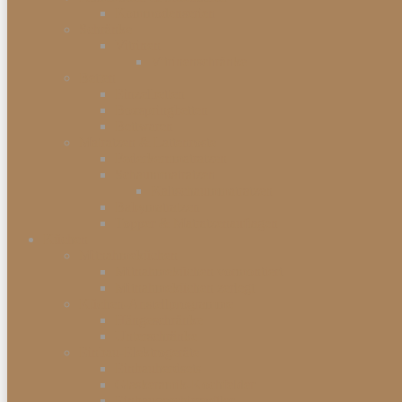
Kommodenserien
Schränke
Vitrinen
Vitrinenschränke
Betten
Einzelbetten
Boxspringbetten
Bettwaren
Matratzen & Lattenroste
Federkernmatratzen
Schaummatratzen
Kaltschaummatratzen
Babymatratzen
Topper & Matratzenauflagen
Küchen
Mitnahmeküchen
Mitnahmeküchen vormontiert
Mitnahmeküchen zerlegt
Küchen-Anstellprogramme
Hängeschränke
Unterschränke
Einbau-Elektrogeräte
Einbauherdsets
Glaskeramik-Kochfelder
Einbaugeschirrspüler