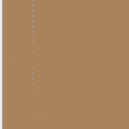
Einbauabfalleimer
Push Abfalleimer
Sensor Abfalleimer
Papierkörbe
Swing Abfalleimer
Touch Abfalleimer
Treteimer
Mülleimer
Müllbeutel
Waschen & Trocknen
Wäschekörbe
Heimtex
Bettwaren
Federkissen
Federbetten
Synthetik-Betten
Nackenstützkissen
Badtextilien
Badematten
Fußmatten
Accessoires
Wohnaccessoires
Wanddekorationen
Wandsysteme
Armbanduhren