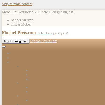
Skip to main content
Möbel Preisvergleich ✓ Richte Dich günstig ein!
Möbel Marken
IKEA Möbel
Moebel-Preis.com
Richte Dich günstig ein!
Moebel-Preis.com
Toggle navigation
Shops
Möbel
Gartenmöbel
Gartenmöbel-Sets
Gartenmöbelhülle
Gartenmöbel Zubehör
Tische
Esstische
Beistelltische
Stühle & Sessel
Esszimmerstühle
Kommoden & Sideboards