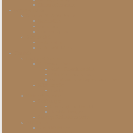
Einbaugefriergeräte
Garten & Balkon
Gartengeräte & Werkzeuge
Rasenmäher
Mähroboter
Schneeschippen
Gartenmöbel
Gartenstühle
Gartenmöbel-Sets
Haushalt
Kochen & Servieren
Kaffeemaschinen
Kaffee-Kapselmaschine
Filter-Kaffeemaschinen
Vollautomatische Espressomaschinen
Küchengeräte
Toaster
Kleinelektrogeräte
Staubsauger
Staubsauger mit Beutel
Handstaubsauger
Sonstige Kleinelektrogeräte
Abfalleimer
Duo Abfalleimer