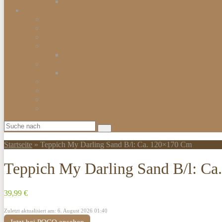
Smartwatch
Beleuchtungen
Hängelampen
Wandleuchten
Bodenleuchten
Tischlampen
Schreibtischlampen
Kinderzimmerbeleuchtung
Kinder-Wandlampen
Sparlampen
LED Lampen
Nachtlampen
Lampenschirme & Accessoires
Startseite
»
Teppich My Darling Sand B/l: Ca. 120×170 Cm
Teppich My Darling Sand B/l: C
39,99 €
Zuletzt aktualisiert am: 6. August 2026 01:40
Jetzt bei POCO ansehen