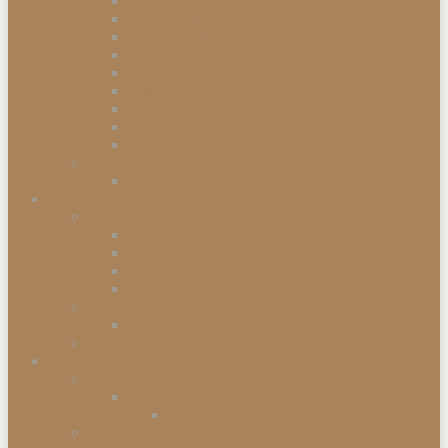
Einbauabfalleimer
Push Abfalleimer
Sensor Abfalleimer
Papierkörbe
Swing Abfalleimer
Touch Abfalleimer
Treteimer
Mülleimer
Müllbeutel
Waschen & Trocknen
Wäschekörbe
Heimtex
Bettwaren
Federkissen
Federbetten
Synthetik-Betten
Nackenstützkissen
Badtextilien
Badematten
Fußmatten
Accessoires
Wohnaccessoires
Wanddekorationen
Wandsysteme
Armbanduhren