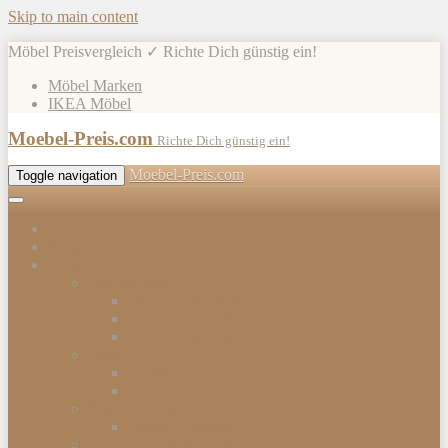
Skip to main content
Möbel Preisvergleich ✓ Richte Dich günstig ein!
Möbel Marken
IKEA Möbel
Moebel-Preis.com
Richte Dich günstig ein!
Moebel-Preis.com
Toggle navigation
Shops
Möbel
Gartenmöbel
Gartenmöbel-Sets
Gartenmöbelhülle
Gartenmöbel Zubehör
Tische
Esstische
Beistelltische
Stühle & Sessel
Esszimmerstühle
Kommoden & Sideboards