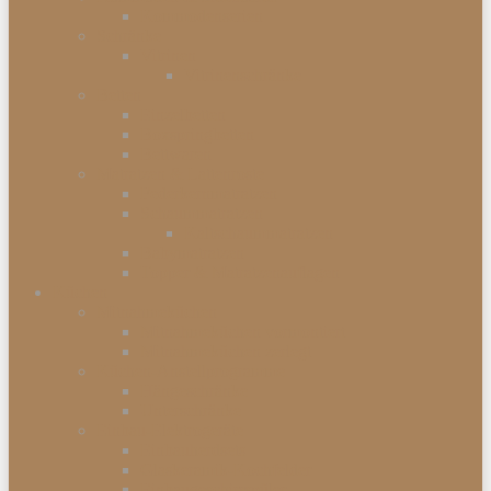
Kommodenserien
Schränke
Vitrinen
Vitrinenschränke
Betten
Einzelbetten
Boxspringbetten
Bettwaren
Matratzen & Lattenroste
Federkernmatratzen
Schaummatratzen
Kaltschaummatratzen
Babymatratzen
Topper & Matratzenauflagen
Küchen
Mitnahmeküchen
Mitnahmeküchen vormontiert
Mitnahmeküchen zerlegt
Küchen-Anstellprogramme
Hängeschränke
Unterschränke
Einbau-Elektrogeräte
Einbauherdsets
Glaskeramik-Kochfelder
Einbaugeschirrspüler