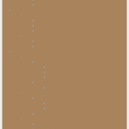
Einbaugefriergeräte
Garten & Balkon
Gartengeräte & Werkzeuge
Rasenmäher
Mähroboter
Schneeschippen
Gartenmöbel
Gartenstühle
Gartenmöbel-Sets
Haushalt
Kochen & Servieren
Kaffeemaschinen
Kaffee-Kapselmaschine
Filter-Kaffeemaschinen
Vollautomatische Espressomaschinen
Küchengeräte
Toaster
Kleinelektrogeräte
Staubsauger
Staubsauger mit Beutel
Handstaubsauger
Sonstige Kleinelektrogeräte
Abfalleimer
Duo Abfalleimer