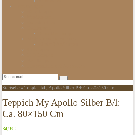
Smartwatch
Beleuchtungen
Hängelampen
Wandleuchten
Bodenleuchten
Tischlampen
Schreibtischlampen
Kinderzimmerbeleuchtung
Kinder-Wandlampen
Sparlampen
LED Lampen
Nachtlampen
Lampenschirme & Accessoires
Startseite
»
Teppich My Apollo Silber B/l: Ca. 80×150 Cm
Teppich My Apollo Silber B/l:
Ca. 80×150 Cm
34,99 €