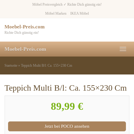
Skip
Möbel Preisvergleich ✓ Richte Dich günstig ein!
to
Möbel Marken
IKEA Möbel
main
content
Moebel-Preis.com
Richte Dich günstig ein!
Moebel-Preis.com
Toggl
naviga
Startseite
»
Teppich Multi B/l: Ca. 155×230 Cm
Teppich Multi B/l: Ca. 155×230 Cm
89,99 €
Jetzt bei POCO ansehen