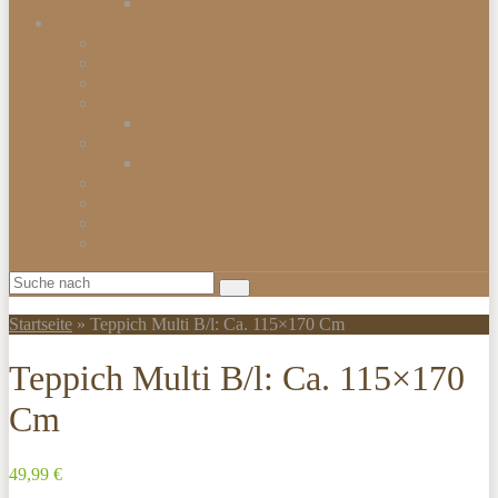
Smartwatch
Beleuchtungen
Hängelampen
Wandleuchten
Bodenleuchten
Tischlampen
Schreibtischlampen
Kinderzimmerbeleuchtung
Kinder-Wandlampen
Sparlampen
LED Lampen
Nachtlampen
Lampenschirme & Accessoires
Startseite
»
Teppich Multi B/l: Ca. 115×170 Cm
Teppich Multi B/l: Ca. 115×170
Cm
49,99 €