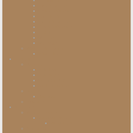
Einbauabfalleimer
Push Abfalleimer
Sensor Abfalleimer
Papierkörbe
Swing Abfalleimer
Touch Abfalleimer
Treteimer
Mülleimer
Müllbeutel
Waschen & Trocknen
Wäschekörbe
Heimtex
Bettwaren
Federkissen
Federbetten
Synthetik-Betten
Nackenstützkissen
Badtextilien
Badematten
Fußmatten
Accessoires
Wohnaccessoires
Wanddekorationen
Wandsysteme
Armbanduhren