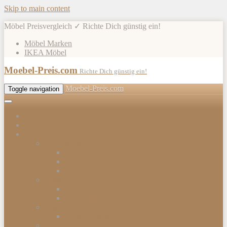
Skip to main content
Möbel Preisvergleich ✓ Richte Dich günstig ein!
Möbel Marken
IKEA Möbel
Moebel-Preis.com
Richte Dich günstig ein!
Moebel-Preis.com
Toggle navigation
Shops
Möbel
Gartenmöbel
Gartenmöbel-Sets
Gartenmöbelhülle
Gartenmöbel Zubehör
Tische
Esstische
Beistelltische
Stühle & Sessel
Esszimmerstühle
Kommoden & Sideboards