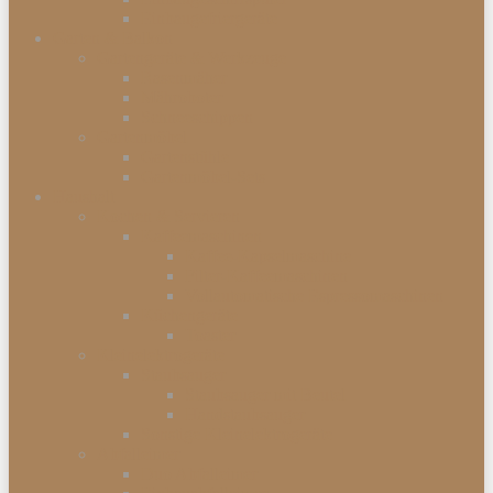
Einbaugefriergeräte
Garten & Balkon
Gartengeräte & Werkzeuge
Rasenmäher
Mähroboter
Schneeschippen
Gartenmöbel
Gartenstühle
Gartenmöbel-Sets
Haushalt
Kochen & Servieren
Kaffeemaschinen
Kaffee-Kapselmaschine
Filter-Kaffeemaschinen
Vollautomatische Espressomaschinen
Küchengeräte
Toaster
Kleinelektrogeräte
Staubsauger
Staubsauger mit Beutel
Handstaubsauger
Sonstige Kleinelektrogeräte
Abfalleimer
Duo Abfalleimer