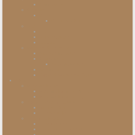
Kommodenserien
Schränke
Vitrinen
Vitrinenschränke
Betten
Einzelbetten
Boxspringbetten
Bettwaren
Matratzen & Lattenroste
Federkernmatratzen
Schaummatratzen
Kaltschaummatratzen
Babymatratzen
Topper & Matratzenauflagen
Küchen
Mitnahmeküchen
Mitnahmeküchen vormontiert
Mitnahmeküchen zerlegt
Küchen-Anstellprogramme
Hängeschränke
Unterschränke
Einbau-Elektrogeräte
Einbauherdsets
Glaskeramik-Kochfelder
Einbaugeschirrspüler