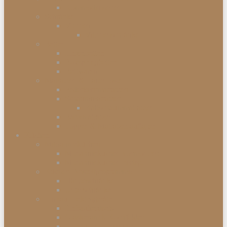
Kommodenserien
Schränke
Vitrinen
Vitrinenschränke
Betten
Einzelbetten
Boxspringbetten
Bettwaren
Matratzen & Lattenroste
Federkernmatratzen
Schaummatratzen
Kaltschaummatratzen
Babymatratzen
Topper & Matratzenauflagen
Küchen
Mitnahmeküchen
Mitnahmeküchen vormontiert
Mitnahmeküchen zerlegt
Küchen-Anstellprogramme
Hängeschränke
Unterschränke
Einbau-Elektrogeräte
Einbauherdsets
Glaskeramik-Kochfelder
Einbaugeschirrspüler