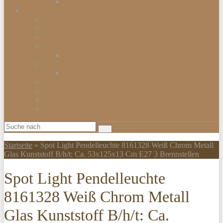
Smartwatch
Beleuchtungen
Hängelampen
Wandleuchten
Bodenleuchten
Tischlampen
Schreibtischlampen
Kinderzimmerbeleuchtung
Kinder-Wandlampen
Sparlampen
LED Lampen
Nachtlampen
Lampenschirme & Accessoires
Startseite
»
Spot Light Pendelleuchte 8161328 Weiß Chrom Metall
Glas Kunststoff B/h/t: Ca. 53x125x13 Cm E27 3 Brennstellen
Spot Light Pendelleuchte
8161328 Weiß Chrom Metall
Glas Kunststoff B/h/t: Ca.