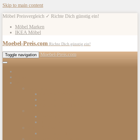
Skip to main content
Möbel Preisvergleich ✓ Richte Dich günstig ein!
Möbel Marken
IKEA Möbel
Moebel-Preis.com
Richte Dich günstig ein!
Moebel-Preis.com
Toggle navigation
Shops
Möbel
Gartenmöbel
Gartenmöbel-Sets
Gartenmöbelhülle
Gartenmöbel Zubehör
Tische
Esstische
Beistelltische
Stühle & Sessel
Esszimmerstühle
Kommoden & Sideboards