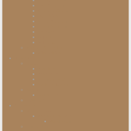
Einbauabfalleimer
Push Abfalleimer
Sensor Abfalleimer
Papierkörbe
Swing Abfalleimer
Touch Abfalleimer
Treteimer
Mülleimer
Müllbeutel
Waschen & Trocknen
Wäschekörbe
Heimtex
Bettwaren
Federkissen
Federbetten
Synthetik-Betten
Nackenstützkissen
Badtextilien
Badematten
Fußmatten
Accessoires
Wohnaccessoires
Wanddekorationen
Wandsysteme
Armbanduhren