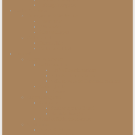
Einbaugefriergeräte
Garten & Balkon
Gartengeräte & Werkzeuge
Rasenmäher
Mähroboter
Schneeschippen
Gartenmöbel
Gartenstühle
Gartenmöbel-Sets
Haushalt
Kochen & Servieren
Kaffeemaschinen
Kaffee-Kapselmaschine
Filter-Kaffeemaschinen
Vollautomatische Espressomaschinen
Küchengeräte
Toaster
Kleinelektrogeräte
Staubsauger
Staubsauger mit Beutel
Handstaubsauger
Sonstige Kleinelektrogeräte
Abfalleimer
Duo Abfalleimer