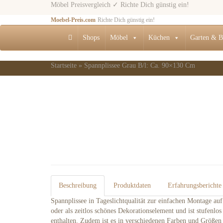
Skip
Möbel Preisvergleich ✓ Richte Dich günstig ein!
to
Moebel-Preis.com
Richte Dich günstig ein!
main
content
Shops
Möbel
Küchen
Garten & B
Startseite
»
Spannplissee Grau B/l: Ca. 90×130 Cm
Beschreibung
Produktdaten
Erfahrungsbericht
Spannplissee in Tageslichtqualität zur einfachen Montage a
oder als zeitlos schönes Dekorationselement und ist stufenl
enthalten. Zudem ist es in verschiedenen Farben und Größen 