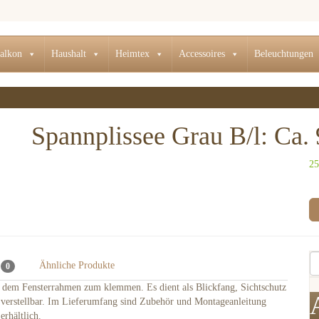
alkon
Haushalt
Heimtex
Accessoires
Beleuchtungen
Spannplissee Grau B/l: Ca
25
e
Ähnliche Produkte
0
uf dem Fensterrahmen zum klemmen. Es dient als Blickfang, Sichtschutz
os verstellbar. Im Lieferumfang sind Zubehör und Montageanleitung
erhältlich.