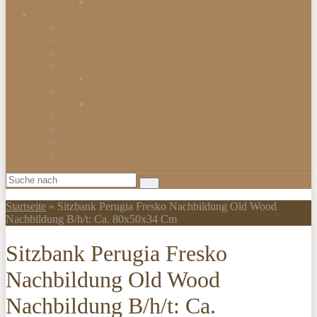
Smartwatch
Beleuchtungen
Hängelampen
Wandleuchten
Bodenleuchten
Tischlampen
Schreibtischlampen
Kinderzimmerbeleuchtung
Kinder-Wandlampen
Sparlampen
LED Lampen
Nachtlampen
Lampenschirme & Accessoires
Startseite
»
Sitzbank Perugia Fresko Nachbildung Old Wood
Nachbildung B/h/t: Ca. 80x50x34 Cm
Sitzbank Perugia Fresko
Nachbildung Old Wood
Nachbildung B/h/t: Ca.