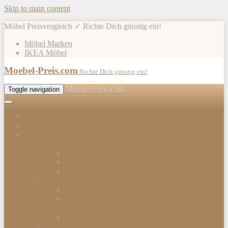
Skip to main content
Möbel Preisvergleich ✓ Richte Dich günstig ein!
Möbel Marken
IKEA Möbel
Moebel-Preis.com
Richte Dich günstig ein!
Moebel-Preis.com
Toggle navigation
Shops
Möbel
Gartenmöbel
Gartenmöbel-Sets
Gartenmöbelhülle
Gartenmöbel Zubehör
Tische
Esstische
Beistelltische
Stühle & Sessel
Esszimmerstühle
Kommoden & Sideboards