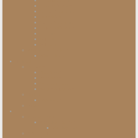
Einbauabfalleimer
Push Abfalleimer
Sensor Abfalleimer
Papierkörbe
Swing Abfalleimer
Touch Abfalleimer
Treteimer
Mülleimer
Müllbeutel
Waschen & Trocknen
Wäschekörbe
Heimtex
Bettwaren
Federkissen
Federbetten
Synthetik-Betten
Nackenstützkissen
Badtextilien
Badematten
Fußmatten
Accessoires
Wohnaccessoires
Wanddekorationen
Wandsysteme
Armbanduhren