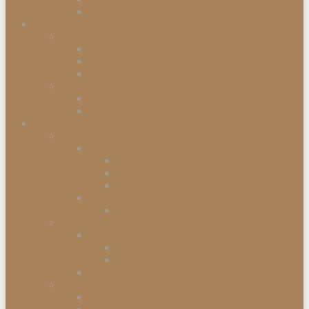
Einbaugefriergeräte
Garten & Balkon
Gartengeräte & Werkzeuge
Rasenmäher
Mähroboter
Schneeschippen
Gartenmöbel
Gartenstühle
Gartenmöbel-Sets
Haushalt
Kochen & Servieren
Kaffeemaschinen
Kaffee-Kapselmaschine
Filter-Kaffeemaschinen
Vollautomatische Espressomaschinen
Küchengeräte
Toaster
Kleinelektrogeräte
Staubsauger
Staubsauger mit Beutel
Handstaubsauger
Sonstige Kleinelektrogeräte
Abfalleimer
Duo Abfalleimer