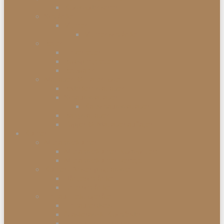
Kommodenserien
Schränke
Vitrinen
Vitrinenschränke
Betten
Einzelbetten
Boxspringbetten
Bettwaren
Matratzen & Lattenroste
Federkernmatratzen
Schaummatratzen
Kaltschaummatratzen
Babymatratzen
Topper & Matratzenauflagen
Küchen
Mitnahmeküchen
Mitnahmeküchen vormontiert
Mitnahmeküchen zerlegt
Küchen-Anstellprogramme
Hängeschränke
Unterschränke
Einbau-Elektrogeräte
Einbauherdsets
Glaskeramik-Kochfelder
Einbaugeschirrspüler