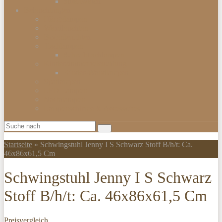
Smartwatch
Beleuchtungen
Hängelampen
Wandleuchten
Bodenleuchten
Tischlampen
Schreibtischlampen
Kinderzimmerbeleuchtung
Kinder-Wandlampen
Sparlampen
LED Lampen
Nachtlampen
Lampenschirme & Accessoires
Startseite
»
Schwingstuhl Jenny I S Schwarz Stoff B/h/t: Ca.
46x86x61,5 Cm
Schwingstuhl Jenny I S Schwarz
Stoff B/h/t: Ca. 46x86x61,5 Cm
Preisvergleich