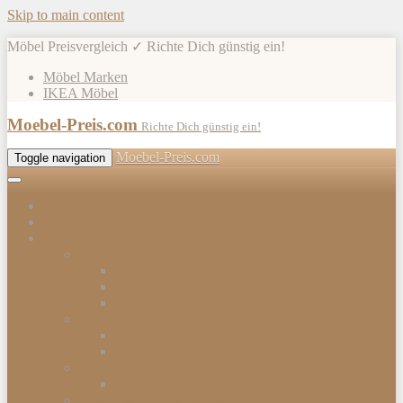
Skip to main content
Möbel Preisvergleich ✓ Richte Dich günstig ein!
Möbel Marken
IKEA Möbel
Moebel-Preis.com
Richte Dich günstig ein!
Moebel-Preis.com
Toggle navigation
Shops
Möbel
Gartenmöbel
Gartenmöbel-Sets
Gartenmöbelhülle
Gartenmöbel Zubehör
Tische
Esstische
Beistelltische
Stühle & Sessel
Esszimmerstühle
Kommoden & Sideboards