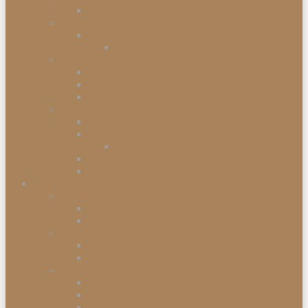
Kommodenserien
Schränke
Vitrinen
Vitrinenschränke
Betten
Einzelbetten
Boxspringbetten
Bettwaren
Matratzen & Lattenroste
Federkernmatratzen
Schaummatratzen
Kaltschaummatratzen
Babymatratzen
Topper & Matratzenauflagen
Küchen
Mitnahmeküchen
Mitnahmeküchen vormontiert
Mitnahmeküchen zerlegt
Küchen-Anstellprogramme
Hängeschränke
Unterschränke
Einbau-Elektrogeräte
Einbauherdsets
Glaskeramik-Kochfelder
Einbaugeschirrspüler