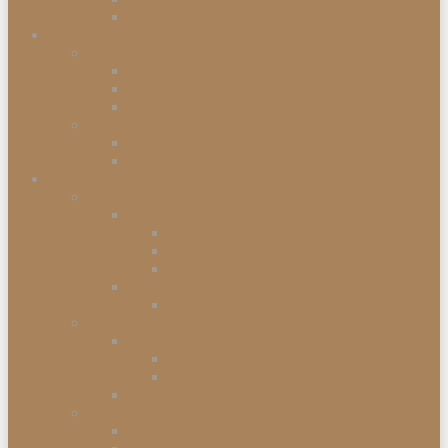
Einbaugefriergeräte
Garten & Balkon
Gartengeräte & Werkzeuge
Rasenmäher
Mähroboter
Schneeschippen
Gartenmöbel
Gartenstühle
Gartenmöbel-Sets
Haushalt
Kochen & Servieren
Kaffeemaschinen
Kaffee-Kapselmaschine
Filter-Kaffeemaschinen
Vollautomatische Espressomaschinen
Küchengeräte
Toaster
Kleinelektrogeräte
Staubsauger
Staubsauger mit Beutel
Handstaubsauger
Sonstige Kleinelektrogeräte
Abfalleimer
Duo Abfalleimer