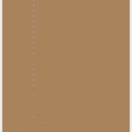
Einbauabfalleimer
Push Abfalleimer
Sensor Abfalleimer
Papierkörbe
Swing Abfalleimer
Touch Abfalleimer
Treteimer
Mülleimer
Müllbeutel
Waschen & Trocknen
Wäschekörbe
Heimtex
Bettwaren
Federkissen
Federbetten
Synthetik-Betten
Nackenstützkissen
Badtextilien
Badematten
Fußmatten
Accessoires
Wohnaccessoires
Wanddekorationen
Wandsysteme
Armbanduhren