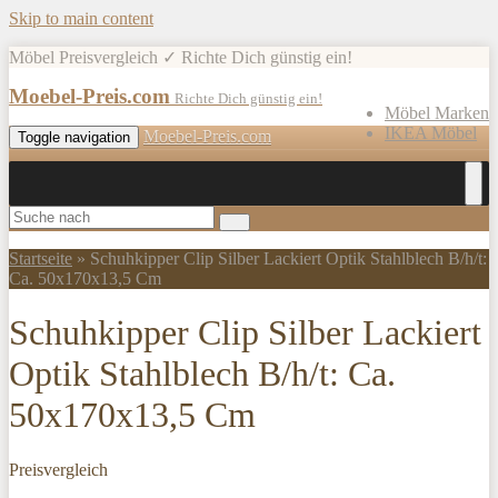
Skip to main content
Möbel Preisvergleich ✓ Richte Dich günstig ein!
Moebel-Preis.com
Richte Dich günstig ein!
Möbel Marken
IKEA Möbel
Moebel-Preis.com
Toggle navigation
Startseite
»
Schuhkipper Clip Silber Lackiert Optik Stahlblech B/h/t:
Ca. 50x170x13,5 Cm
Schuhkipper Clip Silber Lackiert
Optik Stahlblech B/h/t: Ca.
50x170x13,5 Cm
Preisvergleich