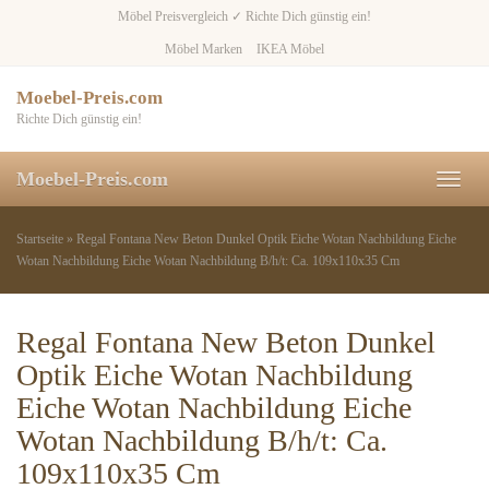
Skip
Möbel Preisvergleich ✓ Richte Dich günstig ein!
to
Möbel Marken
IKEA Möbel
main
content
Moebel-Preis.com
Richte Dich günstig ein!
Moebel-Preis.com
Toggl
naviga
Startseite
»
Regal Fontana New Beton Dunkel Optik Eiche Wotan Nachbildung Eiche
Wotan Nachbildung Eiche Wotan Nachbildung B/h/t: Ca. 109x110x35 Cm
Regal Fontana New Beton Dunkel
Optik Eiche Wotan Nachbildung
Eiche Wotan Nachbildung Eiche
Wotan Nachbildung B/h/t: Ca.
109x110x35 Cm