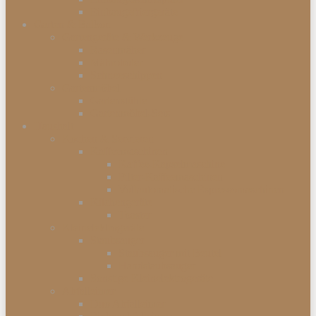
Einbaugefriergeräte
Garten & Balkon
Gartengeräte & Werkzeuge
Rasenmäher
Mähroboter
Schneeschippen
Gartenmöbel
Gartenstühle
Gartenmöbel-Sets
Haushalt
Kochen & Servieren
Kaffeemaschinen
Kaffee-Kapselmaschine
Filter-Kaffeemaschinen
Vollautomatische Espressomaschinen
Küchengeräte
Toaster
Kleinelektrogeräte
Staubsauger
Staubsauger mit Beutel
Handstaubsauger
Sonstige Kleinelektrogeräte
Abfalleimer
Duo Abfalleimer