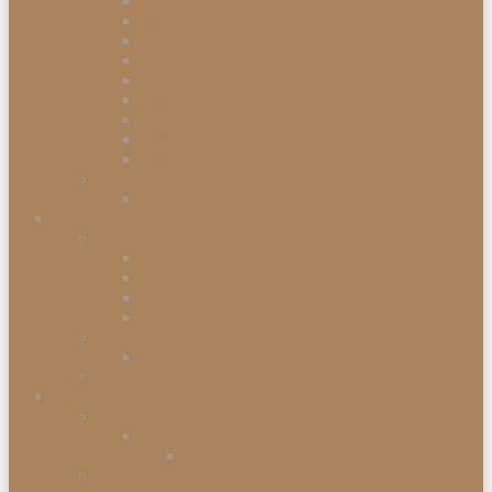
Einbauabfalleimer
Push Abfalleimer
Sensor Abfalleimer
Papierkörbe
Swing Abfalleimer
Touch Abfalleimer
Treteimer
Mülleimer
Müllbeutel
Waschen & Trocknen
Wäschekörbe
Heimtex
Bettwaren
Federkissen
Federbetten
Synthetik-Betten
Nackenstützkissen
Badtextilien
Badematten
Fußmatten
Accessoires
Wohnaccessoires
Wanddekorationen
Wandsysteme
Armbanduhren