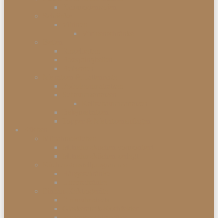
Kommodenserien
Schränke
Vitrinen
Vitrinenschränke
Betten
Einzelbetten
Boxspringbetten
Bettwaren
Matratzen & Lattenroste
Federkernmatratzen
Schaummatratzen
Kaltschaummatratzen
Babymatratzen
Topper & Matratzenauflagen
Küchen
Mitnahmeküchen
Mitnahmeküchen vormontiert
Mitnahmeküchen zerlegt
Küchen-Anstellprogramme
Hängeschränke
Unterschränke
Einbau-Elektrogeräte
Einbauherdsets
Glaskeramik-Kochfelder
Einbaugeschirrspüler