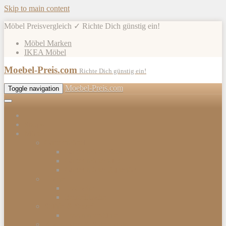
Skip to main content
Möbel Preisvergleich ✓ Richte Dich günstig ein!
Möbel Marken
IKEA Möbel
Moebel-Preis.com
Richte Dich günstig ein!
Moebel-Preis.com
Toggle navigation
Shops
Möbel
Gartenmöbel
Gartenmöbel-Sets
Gartenmöbelhülle
Gartenmöbel Zubehör
Tische
Esstische
Beistelltische
Stühle & Sessel
Esszimmerstühle
Kommoden & Sideboards