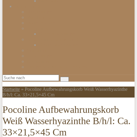
Smartwatch
Beleuchtungen
Hängelampen
Wandleuchten
Bodenleuchten
Tischlampen
Schreibtischlampen
Kinderzimmerbeleuchtung
Kinder-Wandlampen
Sparlampen
LED Lampen
Nachtlampen
Lampenschirme & Accessoires
Startseite
»
Pocoline Aufbewahrungskorb Weiß Wasserhyazinthe
B/h/l: Ca. 33×21,5×45 Cm
Pocoline Aufbewahrungskorb
Weiß Wasserhyazinthe B/h/l: Ca.
33×21,5×45 Cm