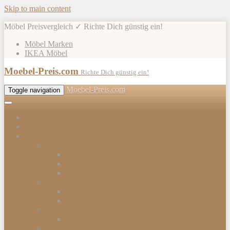
Skip to main content
Möbel Preisvergleich ✓ Richte Dich günstig ein!
Möbel Marken
IKEA Möbel
Moebel-Preis.com
Richte Dich günstig ein!
Moebel-Preis.com
Toggle navigation
Shops
Möbel
Gartenmöbel
Gartenmöbel-Sets
Gartenmöbelhülle
Gartenmöbel Zubehör
Tische
Esstische
Beistelltische
Stühle & Sessel
Esszimmerstühle
Kommoden & Sideboards