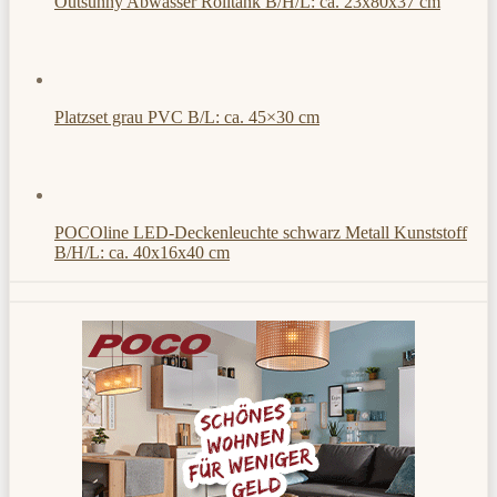
Outsunny Abwasser Rolltank B/H/L: ca. 23x80x37 cm
Platzset grau PVC B/L: ca. 45×30 cm
POCOline LED-Deckenleuchte schwarz Metall Kunststoff
B/H/L: ca. 40x16x40 cm