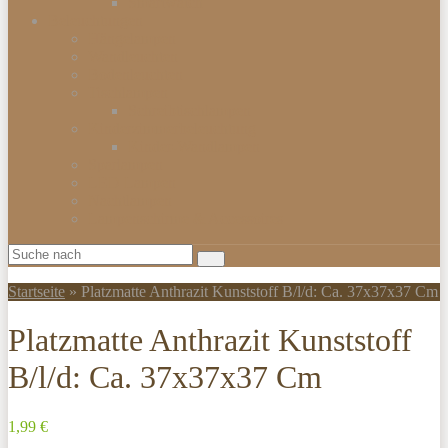
Smartwatch
Beleuchtungen
Hängelampen
Wandleuchten
Bodenleuchten
Tischlampen
Schreibtischlampen
Kinderzimmerbeleuchtung
Kinder-Wandlampen
Sparlampen
LED Lampen
Nachtlampen
Lampenschirme & Accessoires
Startseite
»
Platzmatte Anthrazit Kunststoff B/l/d: Ca. 37x37x37 Cm
Platzmatte Anthrazit Kunststoff
B/l/d: Ca. 37x37x37 Cm
1,99 €