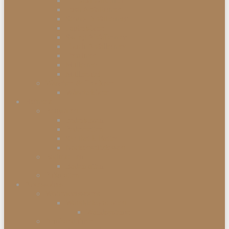
Einbauabfalleimer
Push Abfalleimer
Sensor Abfalleimer
Papierkörbe
Swing Abfalleimer
Touch Abfalleimer
Treteimer
Mülleimer
Müllbeutel
Waschen & Trocknen
Wäschekörbe
Heimtex
Bettwaren
Federkissen
Federbetten
Synthetik-Betten
Nackenstützkissen
Badtextilien
Badematten
Fußmatten
Accessoires
Wohnaccessoires
Wanddekorationen
Wandsysteme
Armbanduhren