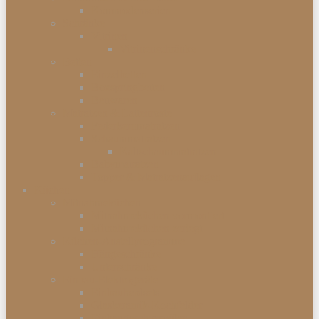
Kommodenserien
Schränke
Vitrinen
Vitrinenschränke
Betten
Einzelbetten
Boxspringbetten
Bettwaren
Matratzen & Lattenroste
Federkernmatratzen
Schaummatratzen
Kaltschaummatratzen
Babymatratzen
Topper & Matratzenauflagen
Küchen
Mitnahmeküchen
Mitnahmeküchen vormontiert
Mitnahmeküchen zerlegt
Küchen-Anstellprogramme
Hängeschränke
Unterschränke
Einbau-Elektrogeräte
Einbauherdsets
Glaskeramik-Kochfelder
Einbaugeschirrspüler