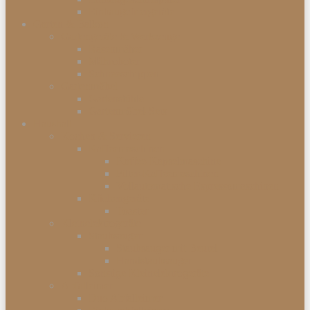
Einbaugefriergeräte
Garten & Balkon
Gartengeräte & Werkzeuge
Rasenmäher
Mähroboter
Schneeschippen
Gartenmöbel
Gartenstühle
Gartenmöbel-Sets
Haushalt
Kochen & Servieren
Kaffeemaschinen
Kaffee-Kapselmaschine
Filter-Kaffeemaschinen
Vollautomatische Espressomaschinen
Küchengeräte
Toaster
Kleinelektrogeräte
Staubsauger
Staubsauger mit Beutel
Handstaubsauger
Sonstige Kleinelektrogeräte
Abfalleimer
Duo Abfalleimer