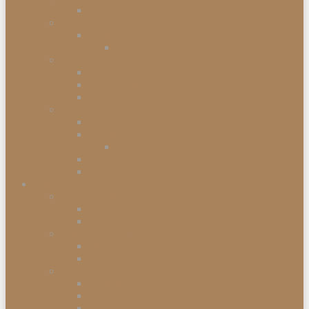
Kommodenserien
Schränke
Vitrinen
Vitrinenschränke
Betten
Einzelbetten
Boxspringbetten
Bettwaren
Matratzen & Lattenroste
Federkernmatratzen
Schaummatratzen
Kaltschaummatratzen
Babymatratzen
Topper & Matratzenauflagen
Küchen
Mitnahmeküchen
Mitnahmeküchen vormontiert
Mitnahmeküchen zerlegt
Küchen-Anstellprogramme
Hängeschränke
Unterschränke
Einbau-Elektrogeräte
Einbauherdsets
Glaskeramik-Kochfelder
Einbaugeschirrspüler