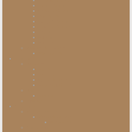
Einbauabfalleimer
Push Abfalleimer
Sensor Abfalleimer
Papierkörbe
Swing Abfalleimer
Touch Abfalleimer
Treteimer
Mülleimer
Müllbeutel
Waschen & Trocknen
Wäschekörbe
Heimtex
Bettwaren
Federkissen
Federbetten
Synthetik-Betten
Nackenstützkissen
Badtextilien
Badematten
Fußmatten
Accessoires
Wohnaccessoires
Wanddekorationen
Wandsysteme
Armbanduhren