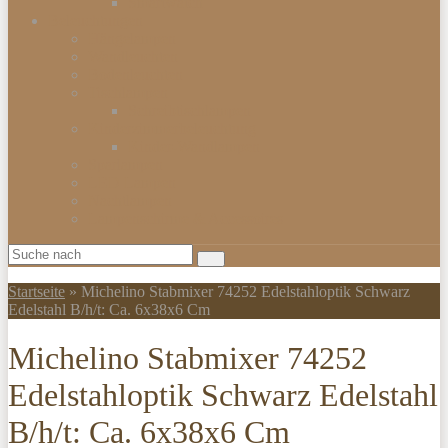
Smartwatch
Beleuchtungen
Hängelampen
Wandleuchten
Bodenleuchten
Tischlampen
Schreibtischlampen
Kinderzimmerbeleuchtung
Kinder-Wandlampen
Sparlampen
LED Lampen
Nachtlampen
Lampenschirme & Accessoires
Startseite
»
Michelino Stabmixer 74252 Edelstahloptik Schwarz
Edelstahl B/h/t: Ca. 6x38x6 Cm
Michelino Stabmixer 74252
Edelstahloptik Schwarz Edelstahl
B/h/t: Ca. 6x38x6 Cm