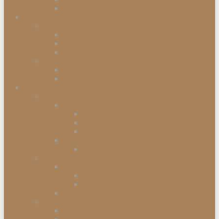
Einbaugefriergeräte
Garten & Balkon
Gartengeräte & Werkzeuge
Rasenmäher
Mähroboter
Schneeschippen
Gartenmöbel
Gartenstühle
Gartenmöbel-Sets
Haushalt
Kochen & Servieren
Kaffeemaschinen
Kaffee-Kapselmaschine
Filter-Kaffeemaschinen
Vollautomatische Espressomaschinen
Küchengeräte
Toaster
Kleinelektrogeräte
Staubsauger
Staubsauger mit Beutel
Handstaubsauger
Sonstige Kleinelektrogeräte
Abfalleimer
Duo Abfalleimer