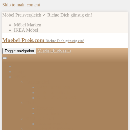
Skip to main content
Möbel Preisvergleich ✓ Richte Dich günstig ein!
Möbel Marken
IKEA Möbel
Moebel-Preis.com
Richte Dich günstig ein!
Moebel-Preis.com
Toggle navigation
Shops
Möbel
Gartenmöbel
Gartenmöbel-Sets
Gartenmöbelhülle
Gartenmöbel Zubehör
Tische
Esstische
Beistelltische
Stühle & Sessel
Esszimmerstühle
Kommoden & Sideboards