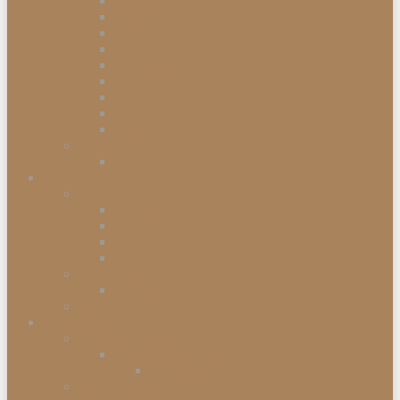
Einbauabfalleimer
Push Abfalleimer
Sensor Abfalleimer
Papierkörbe
Swing Abfalleimer
Touch Abfalleimer
Treteimer
Mülleimer
Müllbeutel
Waschen & Trocknen
Wäschekörbe
Heimtex
Bettwaren
Federkissen
Federbetten
Synthetik-Betten
Nackenstützkissen
Badtextilien
Badematten
Fußmatten
Accessoires
Wohnaccessoires
Wanddekorationen
Wandsysteme
Armbanduhren