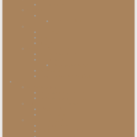
Kommodenserien
Schränke
Vitrinen
Vitrinenschränke
Betten
Einzelbetten
Boxspringbetten
Bettwaren
Matratzen & Lattenroste
Federkernmatratzen
Schaummatratzen
Kaltschaummatratzen
Babymatratzen
Topper & Matratzenauflagen
Küchen
Mitnahmeküchen
Mitnahmeküchen vormontiert
Mitnahmeküchen zerlegt
Küchen-Anstellprogramme
Hängeschränke
Unterschränke
Einbau-Elektrogeräte
Einbauherdsets
Glaskeramik-Kochfelder
Einbaugeschirrspüler