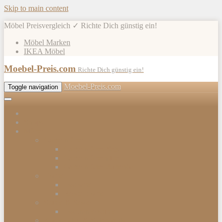
Skip to main content
Möbel Preisvergleich ✓ Richte Dich günstig ein!
Möbel Marken
IKEA Möbel
Moebel-Preis.com
Richte Dich günstig ein!
Moebel-Preis.com
Toggle navigation
Shops
Möbel
Gartenmöbel
Gartenmöbel-Sets
Gartenmöbelhülle
Gartenmöbel Zubehör
Tische
Esstische
Beistelltische
Stühle & Sessel
Esszimmerstühle
Kommoden & Sideboards