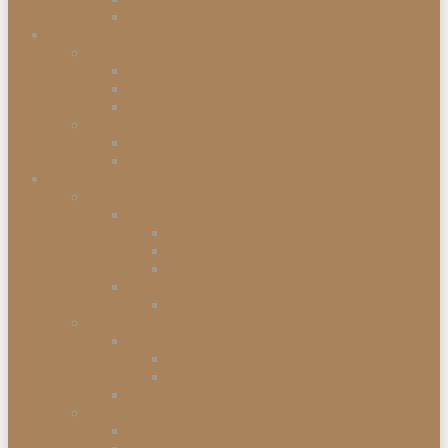
Einbaugefriergeräte
Garten & Balkon
Gartengeräte & Werkzeuge
Rasenmäher
Mähroboter
Schneeschippen
Gartenmöbel
Gartenstühle
Gartenmöbel-Sets
Haushalt
Kochen & Servieren
Kaffeemaschinen
Kaffee-Kapselmaschine
Filter-Kaffeemaschinen
Vollautomatische Espressomaschinen
Küchengeräte
Toaster
Kleinelektrogeräte
Staubsauger
Staubsauger mit Beutel
Handstaubsauger
Sonstige Kleinelektrogeräte
Abfalleimer
Duo Abfalleimer