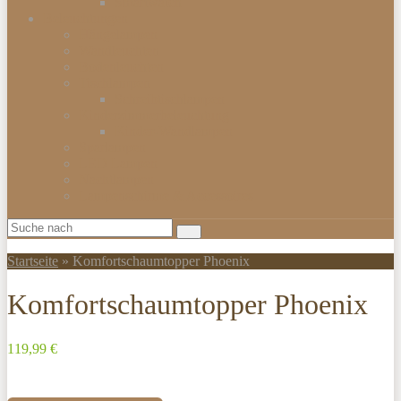
Smartwatch
Beleuchtungen
Hängelampen
Wandleuchten
Bodenleuchten
Tischlampen
Schreibtischlampen
Kinderzimmerbeleuchtung
Kinder-Wandlampen
Sparlampen
LED Lampen
Nachtlampen
Lampenschirme & Accessoires
Startseite
»
Komfortschaumtopper Phoenix
Komfortschaumtopper Phoenix
119,99 €