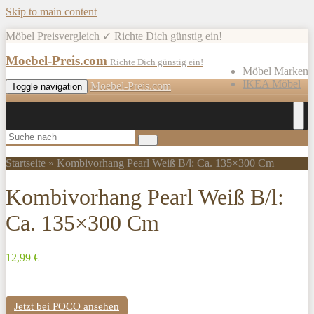
Skip to main content
Möbel Preisvergleich ✓ Richte Dich günstig ein!
Moebel-Preis.com
Richte Dich günstig ein!
Möbel Marken
IKEA Möbel
Moebel-Preis.com
Toggle navigation
Startseite
»
Kombivorhang Pearl Weiß B/l: Ca. 135×300 Cm
Kombivorhang Pearl Weiß B/l:
Ca. 135×300 Cm
12,99 €
Jetzt bei POCO ansehen