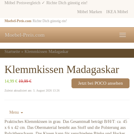
Skip
Möbel Preisvergleich ✓ Richte Dich günstig ein!
to
Möbel Marken
IKEA Möbel
main
content
Moebel-Preis.com
Richte Dich günstig ein!
Moebel-Preis.com
Toggle
naviga
Startseite
»
Klemmkissen Madagaskar
Klemmkissen Madagaskar
14,99 €
19,99 €
Jetzt bei POCO ansehen
Zuletzt aktualisiert am: 5. August 2026 13:26
Menu
Praktisches Klemmkissen in grau. Das Gesamtmaß beträgt B/H/T: ca. 45
x 6 x 42 cm. Das Obermaterial besteht aus Stoff und die Polsterung aus
Polyätherschaum. Das Kissen kann für verschiedene Bänke und Hocker