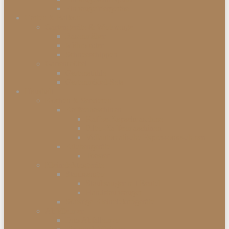
Einbaugefriergeräte
Garten & Balkon
Gartengeräte & Werkzeuge
Rasenmäher
Mähroboter
Schneeschippen
Gartenmöbel
Gartenstühle
Gartenmöbel-Sets
Haushalt
Kochen & Servieren
Kaffeemaschinen
Kaffee-Kapselmaschine
Filter-Kaffeemaschinen
Vollautomatische Espressomaschinen
Küchengeräte
Toaster
Kleinelektrogeräte
Staubsauger
Staubsauger mit Beutel
Handstaubsauger
Sonstige Kleinelektrogeräte
Abfalleimer
Duo Abfalleimer