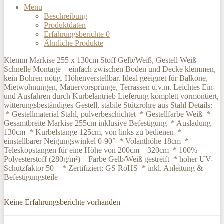
Menu
Beschreibung
Produktdaten
Erfahrungsberichte
0
Ähnliche Produkte
Klemm Markise 255 x 130cm Stoff Gelb/Weiß, Gestell Weiß
Schnelle Montage – einfach zwischen Boden und Decke klemmen,
kein Bohren nötig. Höhenverstellbar. Ideal geeignet für Balkone,
Mietwohnungen, Mauervorsprünge, Terrassen u.v.m. Leichtes Ein-
und Ausfahren durch Kurbelantrieb Lieferung komplett vormontiert,
witterungsbeständiges Gestell, stabile Stützrohre aus Stahl Details:
* Gestellmaterial Stahl, pulverbeschichtet * Gestellfarbe Weiß *
Gesamtbreite Markise 255cm inklusive Befestigung * Ausladung
130cm * Kurbelstange 125cm, von links zu bedienen *
einstellbarer Neigungswinkel 0-90° * Volanthöhe 18cm *
Teleskopstangen für eine Höhe von 200cm – 320cm * 100%
Polyesterstoff (280g/m²) – Farbe Gelb/Weiß gestreift * hoher UV-
Schutzfaktor 50+ * Zertifiziert: GS RoHS * inkl. Anleitung &
Befestigungsteile
Keine Erfahrungsberichte vorhanden