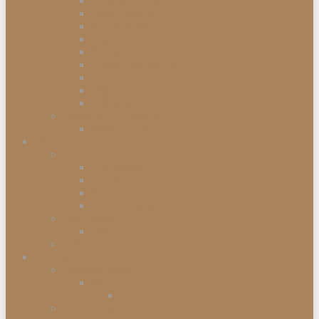
Einbauabfalleimer
Push Abfalleimer
Sensor Abfalleimer
Papierkörbe
Swing Abfalleimer
Touch Abfalleimer
Treteimer
Mülleimer
Müllbeutel
Waschen & Trocknen
Wäschekörbe
Heimtex
Bettwaren
Federkissen
Federbetten
Synthetik-Betten
Nackenstützkissen
Badtextilien
Badematten
Fußmatten
Accessoires
Wohnaccessoires
Wanddekorationen
Wandsysteme
Armbanduhren