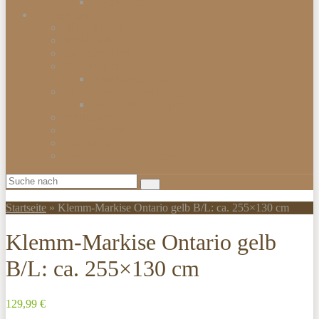
Smartwatch
Beleuchtungen
Hängelampen
Wandleuchten
Bodenleuchten
Tischlampen
Schreibtischlampen
Kinderzimmerbeleuchtung
Kinder-Wandlampen
Sparlampen
LED Lampen
Nachtlampen
Lampenschirme & Accessoires
Startseite
»
Klemm-Markise Ontario gelb B/L: ca. 255×130 cm
Klemm-Markise Ontario gelb
B/L: ca. 255×130 cm
129,99 €