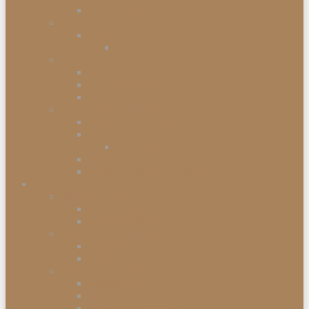
Kommodenserien
Schränke
Vitrinen
Vitrinenschränke
Betten
Einzelbetten
Boxspringbetten
Bettwaren
Matratzen & Lattenroste
Federkernmatratzen
Schaummatratzen
Kaltschaummatratzen
Babymatratzen
Topper & Matratzenauflagen
Küchen
Mitnahmeküchen
Mitnahmeküchen vormontiert
Mitnahmeküchen zerlegt
Küchen-Anstellprogramme
Hängeschränke
Unterschränke
Einbau-Elektrogeräte
Einbauherdsets
Glaskeramik-Kochfelder
Einbaugeschirrspüler