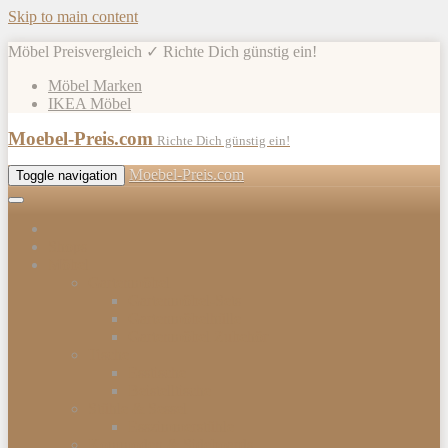
Skip to main content
Möbel Preisvergleich ✓ Richte Dich günstig ein!
Möbel Marken
IKEA Möbel
Moebel-Preis.com
Richte Dich günstig ein!
Moebel-Preis.com
Toggle navigation
Shops
Möbel
Gartenmöbel
Gartenmöbel-Sets
Gartenmöbelhülle
Gartenmöbel Zubehör
Tische
Esstische
Beistelltische
Stühle & Sessel
Esszimmerstühle
Kommoden & Sideboards