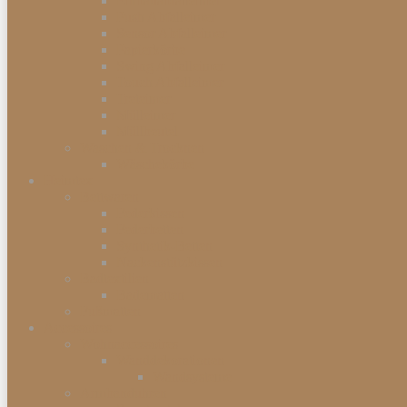
Einbauabfalleimer
Push Abfalleimer
Sensor Abfalleimer
Papierkörbe
Swing Abfalleimer
Touch Abfalleimer
Treteimer
Mülleimer
Müllbeutel
Waschen & Trocknen
Wäschekörbe
Heimtex
Bettwaren
Federkissen
Federbetten
Synthetik-Betten
Nackenstützkissen
Badtextilien
Badematten
Fußmatten
Accessoires
Wohnaccessoires
Wanddekorationen
Wandsysteme
Armbanduhren