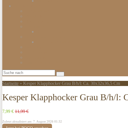
Smartwatch
Beleuchtungen
Hängelampen
Wandleuchten
Bodenleuchten
Tischlampen
Schreibtischlampen
Kinderzimmerbeleuchtung
Kinder-Wandlampen
Sparlampen
LED Lampen
Nachtlampen
Lampenschirme & Accessoires
Startseite
»
Kesper Klapphocker Grau B/h/l: Ca. 30x32x36,5 Cm
Kesper Klapphocker Grau B/h/l: 
7,99 €
11,99 €
Zuletzt aktualisiert am: 7. August 2026 01:32
Jetzt bei POCO ansehen