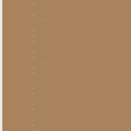
Kommodenserien
Schränke
Vitrinen
Vitrinenschränke
Betten
Einzelbetten
Boxspringbetten
Bettwaren
Matratzen & Lattenroste
Federkernmatratzen
Schaummatratzen
Kaltschaummatratzen
Babymatratzen
Topper & Matratzenauflagen
Küchen
Mitnahmeküchen
Mitnahmeküchen vormontiert
Mitnahmeküchen zerlegt
Küchen-Anstellprogramme
Hängeschränke
Unterschränke
Einbau-Elektrogeräte
Einbauherdsets
Glaskeramik-Kochfelder
Einbaugeschirrspüler