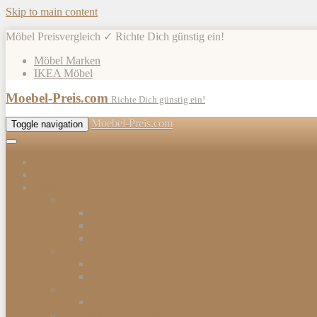
Skip to main content
Möbel Preisvergleich ✓ Richte Dich günstig ein!
Möbel Marken
IKEA Möbel
Moebel-Preis.com
Richte Dich günstig ein!
Moebel-Preis.com
Toggle navigation
Shops
Möbel
Gartenmöbel
Gartenmöbel-Sets
Gartenmöbelhülle
Gartenmöbel Zubehör
Tische
Esstische
Beistelltische
Stühle & Sessel
Esszimmerstühle
Kommoden & Sideboards