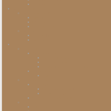
Einbaugefriergeräte
Garten & Balkon
Gartengeräte & Werkzeuge
Rasenmäher
Mähroboter
Schneeschippen
Gartenmöbel
Gartenstühle
Gartenmöbel-Sets
Haushalt
Kochen & Servieren
Kaffeemaschinen
Kaffee-Kapselmaschine
Filter-Kaffeemaschinen
Vollautomatische Espressomaschinen
Küchengeräte
Toaster
Kleinelektrogeräte
Staubsauger
Staubsauger mit Beutel
Handstaubsauger
Sonstige Kleinelektrogeräte
Abfalleimer
Duo Abfalleimer