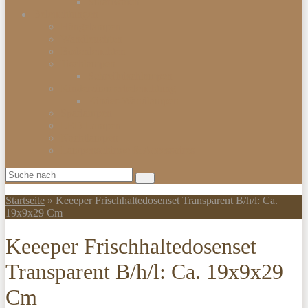
Smartwatch
Beleuchtungen
Hängelampen
Wandleuchten
Bodenleuchten
Tischlampen
Schreibtischlampen
Kinderzimmerbeleuchtung
Kinder-Wandlampen
Sparlampen
LED Lampen
Nachtlampen
Lampenschirme & Accessoires
Startseite
»
Keeeper Frischhaltedosenset Transparent B/h/l: Ca.
19x9x29 Cm
Keeeper Frischhaltedosenset
Transparent B/h/l: Ca. 19x9x29
Cm