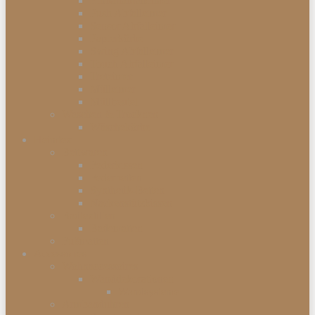
Einbauabfalleimer
Push Abfalleimer
Sensor Abfalleimer
Papierkörbe
Swing Abfalleimer
Touch Abfalleimer
Treteimer
Mülleimer
Müllbeutel
Waschen & Trocknen
Wäschekörbe
Heimtex
Bettwaren
Federkissen
Federbetten
Synthetik-Betten
Nackenstützkissen
Badtextilien
Badematten
Fußmatten
Accessoires
Wohnaccessoires
Wanddekorationen
Wandsysteme
Armbanduhren