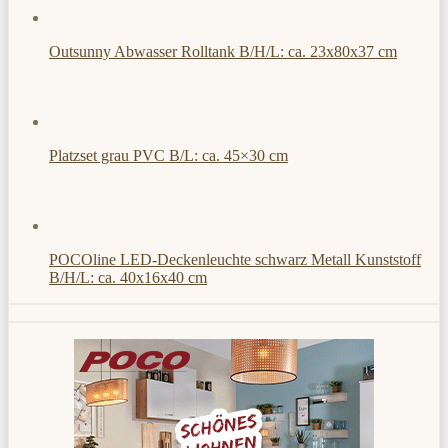
Outsunny Abwasser Rolltank B/H/L: ca. 23x80x37 cm
Platzset grau PVC B/L: ca. 45×30 cm
POCOline LED-Deckenleuchte schwarz Metall Kunststoff
B/H/L: ca. 40x16x40 cm