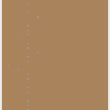
Kommodenserien
Schränke
Vitrinen
Vitrinenschränke
Betten
Einzelbetten
Boxspringbetten
Bettwaren
Matratzen & Lattenroste
Federkernmatratzen
Schaummatratzen
Kaltschaummatratzen
Babymatratzen
Topper & Matratzenauflagen
Küchen
Mitnahmeküchen
Mitnahmeküchen vormontiert
Mitnahmeküchen zerlegt
Küchen-Anstellprogramme
Hängeschränke
Unterschränke
Einbau-Elektrogeräte
Einbauherdsets
Glaskeramik-Kochfelder
Einbaugeschirrspüler