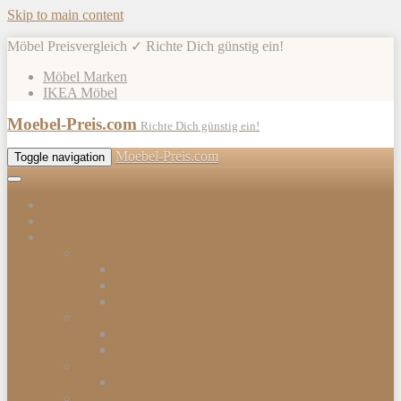
Skip to main content
Möbel Preisvergleich ✓ Richte Dich günstig ein!
Möbel Marken
IKEA Möbel
Moebel-Preis.com
Richte Dich günstig ein!
Moebel-Preis.com
Toggle navigation
Shops
Möbel
Gartenmöbel
Gartenmöbel-Sets
Gartenmöbelhülle
Gartenmöbel Zubehör
Tische
Esstische
Beistelltische
Stühle & Sessel
Esszimmerstühle
Kommoden & Sideboards