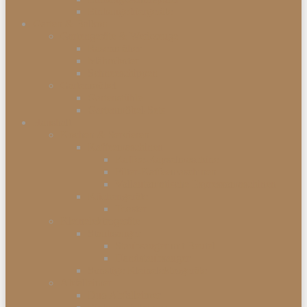
Einbaugefriergeräte
Garten & Balkon
Gartengeräte & Werkzeuge
Rasenmäher
Mähroboter
Schneeschippen
Gartenmöbel
Gartenstühle
Gartenmöbel-Sets
Haushalt
Kochen & Servieren
Kaffeemaschinen
Kaffee-Kapselmaschine
Filter-Kaffeemaschinen
Vollautomatische Espressomaschinen
Küchengeräte
Toaster
Kleinelektrogeräte
Staubsauger
Staubsauger mit Beutel
Handstaubsauger
Sonstige Kleinelektrogeräte
Abfalleimer
Duo Abfalleimer