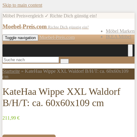
Skip to main content
Möbel Preisvergleich ✓ Richte Dich günstig ein!
Moebel-Preis.com
Richte Dich günstig ein!
Möbel Marken
IKEA Möbel
Moebel-Preis.com
Toggle navigation
Startseite
»
KateHaa Wippe XXL Waldorf B/H/T: ca. 60x60x109
cm
KateHaa Wippe XXL Waldorf
B/H/T: ca. 60x60x109 cm
211,99 €