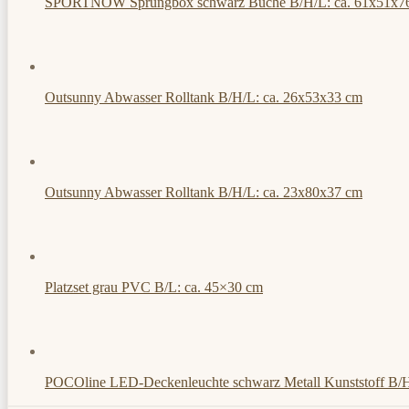
SPORTNOW Sprungbox schwarz Buche B/H/L: ca. 61x51x7
Outsunny Abwasser Rolltank B/H/L: ca. 26x53x33 cm
Outsunny Abwasser Rolltank B/H/L: ca. 23x80x37 cm
Platzset grau PVC B/L: ca. 45×30 cm
POCOline LED-Deckenleuchte schwarz Metall Kunststoff B/H