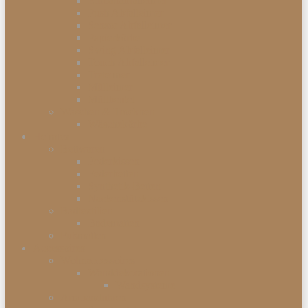
Einbauabfalleimer
Push Abfalleimer
Sensor Abfalleimer
Papierkörbe
Swing Abfalleimer
Touch Abfalleimer
Treteimer
Mülleimer
Müllbeutel
Waschen & Trocknen
Wäschekörbe
Heimtex
Bettwaren
Federkissen
Federbetten
Synthetik-Betten
Nackenstützkissen
Badtextilien
Badematten
Fußmatten
Accessoires
Wohnaccessoires
Wanddekorationen
Wandsysteme
Armbanduhren