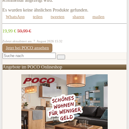
Kommentar angezeigt wird.
Es wurden keine ähnlichen Produkte gefunden.
WhatsApp
teilen
tweeten
sharen
mailen
19,99 €
59,99 €
Zuletzt aktualisiert am: 7. August 2026 15:32
Jetzt bei POCO ansehen
Angebote im POCO Onlineshop