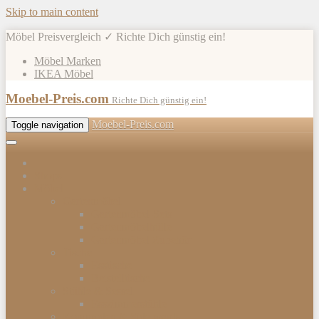
Skip to main content
Möbel Preisvergleich ✓ Richte Dich günstig ein!
Möbel Marken
IKEA Möbel
Moebel-Preis.com
Richte Dich günstig ein!
Moebel-Preis.com
Toggle navigation
Shops
Möbel
Gartenmöbel
Gartenmöbel-Sets
Gartenmöbelhülle
Gartenmöbel Zubehör
Tische
Esstische
Beistelltische
Stühle & Sessel
Esszimmerstühle
Kommoden & Sideboards