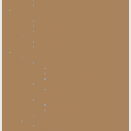
Einbaugefriergeräte
Garten & Balkon
Gartengeräte & Werkzeuge
Rasenmäher
Mähroboter
Schneeschippen
Gartenmöbel
Gartenstühle
Gartenmöbel-Sets
Haushalt
Kochen & Servieren
Kaffeemaschinen
Kaffee-Kapselmaschine
Filter-Kaffeemaschinen
Vollautomatische Espressomaschinen
Küchengeräte
Toaster
Kleinelektrogeräte
Staubsauger
Staubsauger mit Beutel
Handstaubsauger
Sonstige Kleinelektrogeräte
Abfalleimer
Duo Abfalleimer