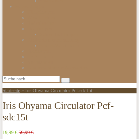
Smartwatch
Beleuchtungen
Hängelampen
Wandleuchten
Bodenleuchten
Tischlampen
Schreibtischlampen
Kinderzimmerbeleuchtung
Kinder-Wandlampen
Sparlampen
LED Lampen
Nachtlampen
Lampenschirme & Accessoires
Startseite
»
Iris Ohyama Circulator Pcf-sdc15t
Iris Ohyama Circulator Pcf-
sdc15t
19,99 €
59,99 €