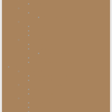
Kommodenserien
Schränke
Vitrinen
Vitrinenschränke
Betten
Einzelbetten
Boxspringbetten
Bettwaren
Matratzen & Lattenroste
Federkernmatratzen
Schaummatratzen
Kaltschaummatratzen
Babymatratzen
Topper & Matratzenauflagen
Küchen
Mitnahmeküchen
Mitnahmeküchen vormontiert
Mitnahmeküchen zerlegt
Küchen-Anstellprogramme
Hängeschränke
Unterschränke
Einbau-Elektrogeräte
Einbauherdsets
Glaskeramik-Kochfelder
Einbaugeschirrspüler