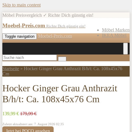
Skip to main content
Möbel Preisvergleich ✓ Richte Dich günstig ein!
Moebel-Preis.com
Richte Dich günstig ein!
Möbel Marken
IKEA Möbel
Moebel-Preis.com
Toggle navigation
Startseite
»
Hocker Ginger Grau Anthrazit B/h/t: Ca. 108x45x76
Cm
Hocker Ginger Grau Anthrazit
B/h/t: Ca. 108x45x76 Cm
139,99 €
179,99 €
Zuletzt aktualisiert am: 7. August 2026 02:35
Jetzt bei POCO ansehen