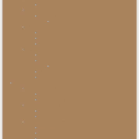
Kommodenserien
Schränke
Vitrinen
Vitrinenschränke
Betten
Einzelbetten
Boxspringbetten
Bettwaren
Matratzen & Lattenroste
Federkernmatratzen
Schaummatratzen
Kaltschaummatratzen
Babymatratzen
Topper & Matratzenauflagen
Küchen
Mitnahmeküchen
Mitnahmeküchen vormontiert
Mitnahmeküchen zerlegt
Küchen-Anstellprogramme
Hängeschränke
Unterschränke
Einbau-Elektrogeräte
Einbauherdsets
Glaskeramik-Kochfelder
Einbaugeschirrspüler