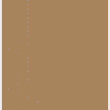
Einbauabfalleimer
Push Abfalleimer
Sensor Abfalleimer
Papierkörbe
Swing Abfalleimer
Touch Abfalleimer
Treteimer
Mülleimer
Müllbeutel
Waschen & Trocknen
Wäschekörbe
Heimtex
Bettwaren
Federkissen
Federbetten
Synthetik-Betten
Nackenstützkissen
Badtextilien
Badematten
Fußmatten
Accessoires
Wohnaccessoires
Wanddekorationen
Wandsysteme
Armbanduhren