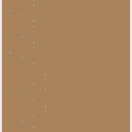
Einbaugefriergeräte
Garten & Balkon
Gartengeräte & Werkzeuge
Rasenmäher
Mähroboter
Schneeschippen
Gartenmöbel
Gartenstühle
Gartenmöbel-Sets
Haushalt
Kochen & Servieren
Kaffeemaschinen
Kaffee-Kapselmaschine
Filter-Kaffeemaschinen
Vollautomatische Espressomaschinen
Küchengeräte
Toaster
Kleinelektrogeräte
Staubsauger
Staubsauger mit Beutel
Handstaubsauger
Sonstige Kleinelektrogeräte
Abfalleimer
Duo Abfalleimer