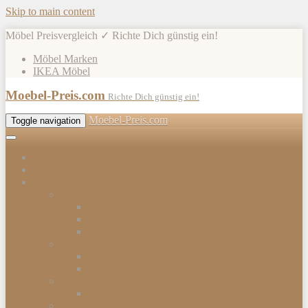
Skip to main content
Möbel Preisvergleich ✓ Richte Dich günstig ein!
Möbel Marken
IKEA Möbel
Moebel-Preis.com
Richte Dich günstig ein!
Moebel-Preis.com
Toggle navigation
Shops
Möbel
Gartenmöbel
Gartenmöbel-Sets
Gartenmöbelhülle
Gartenmöbel Zubehör
Tische
Esstische
Beistelltische
Stühle & Sessel
Esszimmerstühle
Kommoden & Sideboards