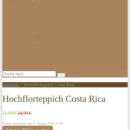
Smartwatch
Beleuchtungen
Hängelampen
Wandleuchten
Bodenleuchten
Tischlampen
Schreibtischlampen
Kinderzimmerbeleuchtung
Kinder-Wandlampen
Sparlampen
LED Lampen
Nachtlampen
Lampenschirme & Accessoires
Startseite
»
Hochflorteppich Costa Rica
Hochflorteppich Costa Rica
14,99 €
24,99 €
Zuletzt aktualisiert am: 6. August 2026 14:36
Jetzt bei POCO ansehen