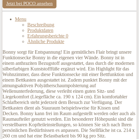
Jetzt bei POCO ansehen
Menu
Beschreibung
Produktdaten
Erfahrungsberichte
0
Ähnliche Produkte
Bonny sorgt für Entspannung! Ein gemütliches Flair bringt unsere
Funktionsecke Bonny in die eigenen vier Wände. Bonny ist in
einem anthraziten Bezugstoff ausgestattet, dass durch die modernen
silberfarbigen Kunststofffüße ergänzt wird. Ein Highlight für das
Wohnzimmer, dass diese Funktionsecke mit einer Bettfunktion und
einem Bettkasten ausgestattet ist. Zudem punktet Bonny mit der
atmungsaktiven Polyätherschaumpolsterung auf
Wellenunterfederung, diese verleiht einen guten Sitz- und
Liegekomfort (Liegefläche ca. 190 x 124 cm). Ein komfortabler
Schlafbereich steht jederzeit dem Besuch zur Verfügung. Der
Bettkasten dient als Stauraum beispielsweise für Kissen und
Decken. Bonny kann frei im Raum aufgestellt werden oder auch als
Raumaufteiler genutzt werden. Ein besonderer Höhepunkt sind die
verstellbaren Kopfteileinstellungen, so können Sie sich nach Ihren
persönlichen Bedürfnissen es anpassen. Die Stellfläche ist ca. 214 x
260 cm und hat eine Belastbarkeit bis 90 kg pro Sitz.