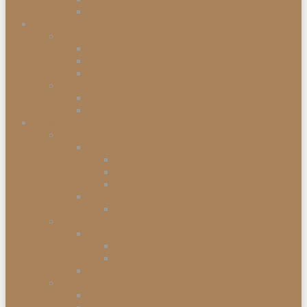
Einbaugefriergeräte
Garten & Balkon
Gartengeräte & Werkzeuge
Rasenmäher
Mähroboter
Schneeschippen
Gartenmöbel
Gartenstühle
Gartenmöbel-Sets
Haushalt
Kochen & Servieren
Kaffeemaschinen
Kaffee-Kapselmaschine
Filter-Kaffeemaschinen
Vollautomatische Espressomaschinen
Küchengeräte
Toaster
Kleinelektrogeräte
Staubsauger
Staubsauger mit Beutel
Handstaubsauger
Sonstige Kleinelektrogeräte
Abfalleimer
Duo Abfalleimer