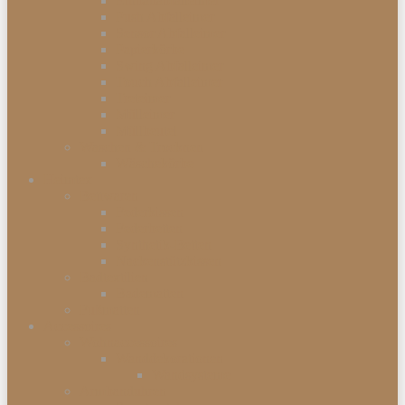
Einbauabfalleimer
Push Abfalleimer
Sensor Abfalleimer
Papierkörbe
Swing Abfalleimer
Touch Abfalleimer
Treteimer
Mülleimer
Müllbeutel
Waschen & Trocknen
Wäschekörbe
Heimtex
Bettwaren
Federkissen
Federbetten
Synthetik-Betten
Nackenstützkissen
Badtextilien
Badematten
Fußmatten
Accessoires
Wohnaccessoires
Wanddekorationen
Wandsysteme
Armbanduhren