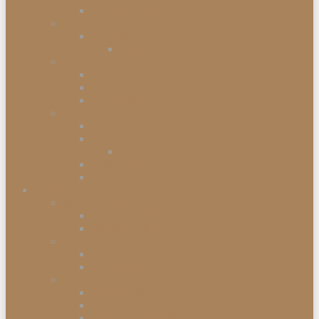
Kommodenserien
Schränke
Vitrinen
Vitrinenschränke
Betten
Einzelbetten
Boxspringbetten
Bettwaren
Matratzen & Lattenroste
Federkernmatratzen
Schaummatratzen
Kaltschaummatratzen
Babymatratzen
Topper & Matratzenauflagen
Küchen
Mitnahmeküchen
Mitnahmeküchen vormontiert
Mitnahmeküchen zerlegt
Küchen-Anstellprogramme
Hängeschränke
Unterschränke
Einbau-Elektrogeräte
Einbauherdsets
Glaskeramik-Kochfelder
Einbaugeschirrspüler