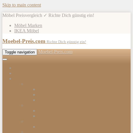
Skip to main content
Möbel Preisvergleich ✓ Richte Dich günstig ein!
Möbel Marken
IKEA Möbel
Moebel-Preis.com
Richte Dich günstig ein!
Moebel-Preis.com
Toggle navigation
Shops
Möbel
Gartenmöbel
Gartenmöbel-Sets
Gartenmöbelhülle
Gartenmöbel Zubehör
Tische
Esstische
Beistelltische
Stühle & Sessel
Esszimmerstühle
Kommoden & Sideboards