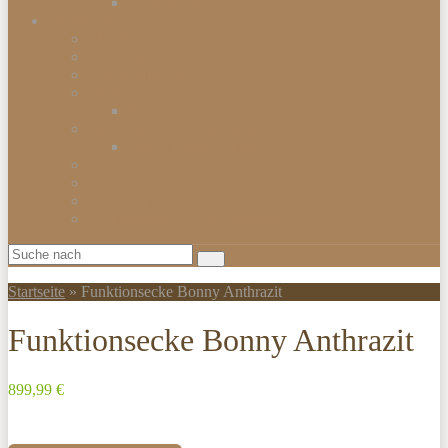
Smartwatch
Beleuchtungen
Hängelampen
Wandleuchten
Bodenleuchten
Tischlampen
Schreibtischlampen
Kinderzimmerbeleuchtung
Kinder-Wandlampen
Sparlampen
LED Lampen
Nachtlampen
Lampenschirme & Accessoires
Startseite
»
Funktionsecke Bonny Anthrazit
Funktionsecke Bonny Anthrazit
899,99 €