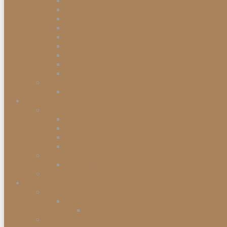
Einbauabfalleimer
Push Abfalleimer
Sensor Abfalleimer
Papierkörbe
Swing Abfalleimer
Touch Abfalleimer
Treteimer
Mülleimer
Müllbeutel
Waschen & Trocknen
Wäschekörbe
Heimtex
Bettwaren
Federkissen
Federbetten
Synthetik-Betten
Nackenstützkissen
Badtextilien
Badematten
Fußmatten
Accessoires
Wohnaccessoires
Wanddekorationen
Wandsysteme
Armbanduhren