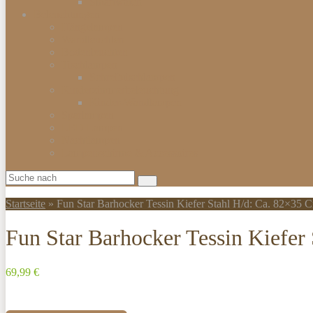
Smartwatch
Beleuchtungen
Hängelampen
Wandleuchten
Bodenleuchten
Tischlampen
Schreibtischlampen
Kinderzimmerbeleuchtung
Kinder-Wandlampen
Sparlampen
LED Lampen
Nachtlampen
Lampenschirme & Accessoires
Startseite
»
Fun Star Barhocker Tessin Kiefer Stahl H/d: Ca. 82×35 
Fun Star Barhocker Tessin Kiefer
69,99 €