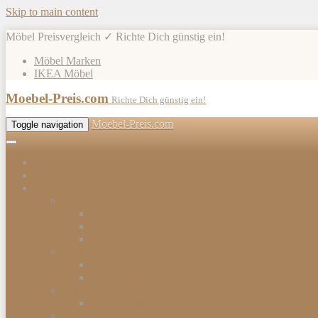
Skip to main content
Möbel Preisvergleich ✓ Richte Dich günstig ein!
Möbel Marken
IKEA Möbel
Moebel-Preis.com
Richte Dich günstig ein!
Moebel-Preis.com
Toggle navigation
Shops
Möbel
Gartenmöbel
Gartenmöbel-Sets
Gartenmöbelhülle
Gartenmöbel Zubehör
Tische
Esstische
Beistelltische
Stühle & Sessel
Esszimmerstühle
Kommoden & Sideboards