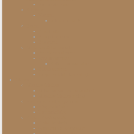
Kommodenserien
Schränke
Vitrinen
Vitrinenschränke
Betten
Einzelbetten
Boxspringbetten
Bettwaren
Matratzen & Lattenroste
Federkernmatratzen
Schaummatratzen
Kaltschaummatratzen
Babymatratzen
Topper & Matratzenauflagen
Küchen
Mitnahmeküchen
Mitnahmeküchen vormontiert
Mitnahmeküchen zerlegt
Küchen-Anstellprogramme
Hängeschränke
Unterschränke
Einbau-Elektrogeräte
Einbauherdsets
Glaskeramik-Kochfelder
Einbaugeschirrspüler