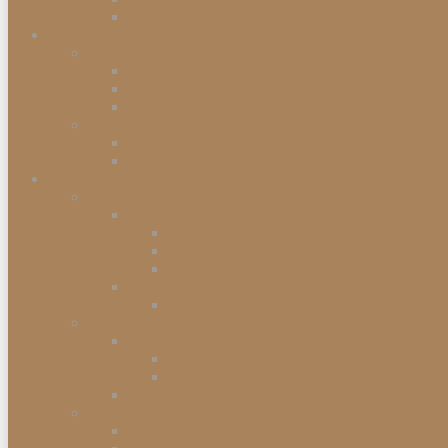
Einbaugefriergeräte
Garten & Balkon
Gartengeräte & Werkzeuge
Rasenmäher
Mähroboter
Schneeschippen
Gartenmöbel
Gartenstühle
Gartenmöbel-Sets
Haushalt
Kochen & Servieren
Kaffeemaschinen
Kaffee-Kapselmaschine
Filter-Kaffeemaschinen
Vollautomatische Espressomaschinen
Küchengeräte
Toaster
Kleinelektrogeräte
Staubsauger
Staubsauger mit Beutel
Handstaubsauger
Sonstige Kleinelektrogeräte
Abfalleimer
Duo Abfalleimer