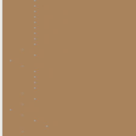
Einbauabfalleimer
Push Abfalleimer
Sensor Abfalleimer
Papierkörbe
Swing Abfalleimer
Touch Abfalleimer
Treteimer
Mülleimer
Müllbeutel
Waschen & Trocknen
Wäschekörbe
Heimtex
Bettwaren
Federkissen
Federbetten
Synthetik-Betten
Nackenstützkissen
Badtextilien
Badematten
Fußmatten
Accessoires
Wohnaccessoires
Wanddekorationen
Wandsysteme
Armbanduhren