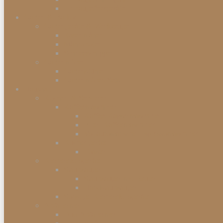
Einbaugefriergeräte
Garten & Balkon
Gartengeräte & Werkzeuge
Rasenmäher
Mähroboter
Schneeschippen
Gartenmöbel
Gartenstühle
Gartenmöbel-Sets
Haushalt
Kochen & Servieren
Kaffeemaschinen
Kaffee-Kapselmaschine
Filter-Kaffeemaschinen
Vollautomatische Espressomaschinen
Küchengeräte
Toaster
Kleinelektrogeräte
Staubsauger
Staubsauger mit Beutel
Handstaubsauger
Sonstige Kleinelektrogeräte
Abfalleimer
Duo Abfalleimer