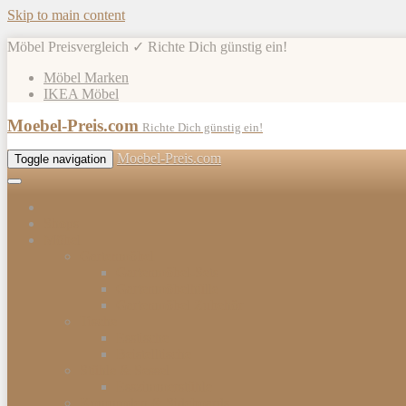
Skip to main content
Möbel Preisvergleich ✓ Richte Dich günstig ein!
Möbel Marken
IKEA Möbel
Moebel-Preis.com
Richte Dich günstig ein!
Moebel-Preis.com
Toggle navigation
Shops
Möbel
Gartenmöbel
Gartenmöbel-Sets
Gartenmöbelhülle
Gartenmöbel Zubehör
Tische
Esstische
Beistelltische
Stühle & Sessel
Esszimmerstühle
Kommoden & Sideboards