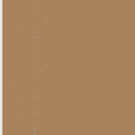
Kommodenserien
Schränke
Vitrinen
Vitrinenschränke
Betten
Einzelbetten
Boxspringbetten
Bettwaren
Matratzen & Lattenroste
Federkernmatratzen
Schaummatratzen
Kaltschaummatratzen
Babymatratzen
Topper & Matratzenauflagen
Küchen
Mitnahmeküchen
Mitnahmeküchen vormontiert
Mitnahmeküchen zerlegt
Küchen-Anstellprogramme
Hängeschränke
Unterschränke
Einbau-Elektrogeräte
Einbauherdsets
Glaskeramik-Kochfelder
Einbaugeschirrspüler