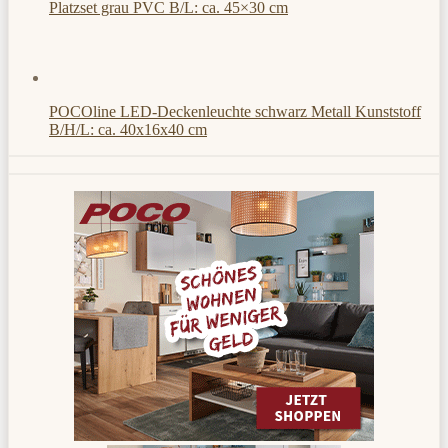
Platzset grau PVC B/L: ca. 45×30 cm
POCOline LED-Deckenleuchte schwarz Metall Kunststoff
B/H/L: ca. 40x16x40 cm