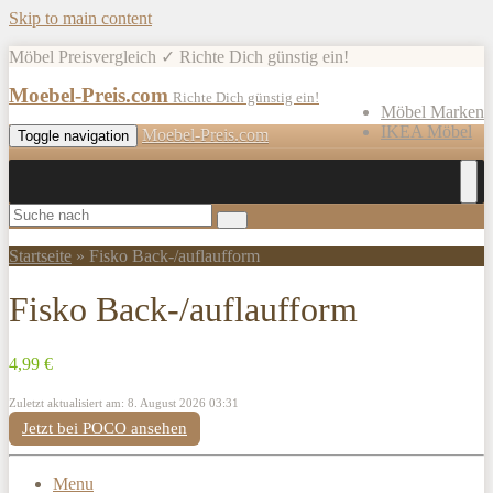
Skip to main content
Möbel Preisvergleich ✓ Richte Dich günstig ein!
Moebel-Preis.com
Richte Dich günstig ein!
Möbel Marken
IKEA Möbel
Moebel-Preis.com
Toggle navigation
Startseite
»
Fisko Back-/auflaufform
Fisko Back-/auflaufform
4,99 €
Zuletzt aktualisiert am: 8. August 2026 03:31
Jetzt bei POCO ansehen
Menu