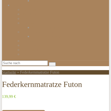
Smartwatch
Beleuchtungen
Hängelampen
Wandleuchten
Bodenleuchten
Tischlampen
Schreibtischlampen
Kinderzimmerbeleuchtung
Kinder-Wandlampen
Sparlampen
LED Lampen
Nachtlampen
Lampenschirme & Accessoires
Startseite
»
Federkernmatratze Futon
Federkernmatratze Futon
139,99 €