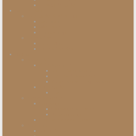
Einbaugefriergeräte
Garten & Balkon
Gartengeräte & Werkzeuge
Rasenmäher
Mähroboter
Schneeschippen
Gartenmöbel
Gartenstühle
Gartenmöbel-Sets
Haushalt
Kochen & Servieren
Kaffeemaschinen
Kaffee-Kapselmaschine
Filter-Kaffeemaschinen
Vollautomatische Espressomaschinen
Küchengeräte
Toaster
Kleinelektrogeräte
Staubsauger
Staubsauger mit Beutel
Handstaubsauger
Sonstige Kleinelektrogeräte
Abfalleimer
Duo Abfalleimer