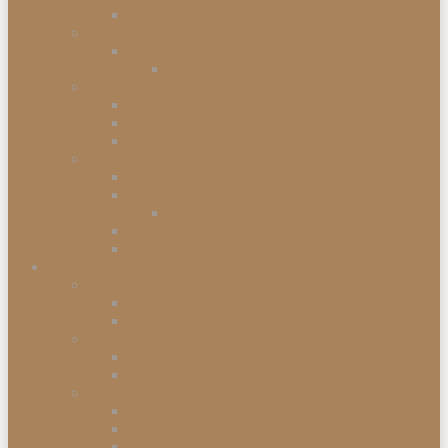
Kommodenserien
Schränke
Vitrinen
Vitrinenschränke
Betten
Einzelbetten
Boxspringbetten
Bettwaren
Matratzen & Lattenroste
Federkernmatratzen
Schaummatratzen
Kaltschaummatratzen
Babymatratzen
Topper & Matratzenauflagen
Küchen
Mitnahmeküchen
Mitnahmeküchen vormontiert
Mitnahmeküchen zerlegt
Küchen-Anstellprogramme
Hängeschränke
Unterschränke
Einbau-Elektrogeräte
Einbauherdsets
Glaskeramik-Kochfelder
Einbaugeschirrspüler