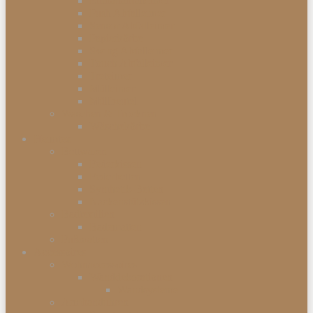
Einbauabfalleimer
Push Abfalleimer
Sensor Abfalleimer
Papierkörbe
Swing Abfalleimer
Touch Abfalleimer
Treteimer
Mülleimer
Müllbeutel
Waschen & Trocknen
Wäschekörbe
Heimtex
Bettwaren
Federkissen
Federbetten
Synthetik-Betten
Nackenstützkissen
Badtextilien
Badematten
Fußmatten
Accessoires
Wohnaccessoires
Wanddekorationen
Wandsysteme
Armbanduhren