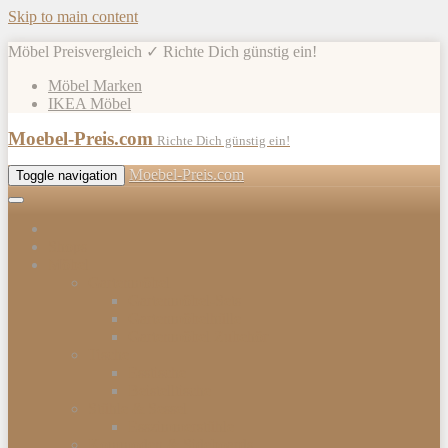
Skip to main content
Möbel Preisvergleich ✓ Richte Dich günstig ein!
Möbel Marken
IKEA Möbel
Moebel-Preis.com
Richte Dich günstig ein!
Moebel-Preis.com
Toggle navigation
Shops
Möbel
Gartenmöbel
Gartenmöbel-Sets
Gartenmöbelhülle
Gartenmöbel Zubehör
Tische
Esstische
Beistelltische
Stühle & Sessel
Esszimmerstühle
Kommoden & Sideboards