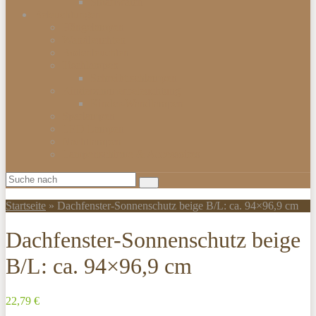
Smartwatch
Beleuchtungen
Hängelampen
Wandleuchten
Bodenleuchten
Tischlampen
Schreibtischlampen
Kinderzimmerbeleuchtung
Kinder-Wandlampen
Sparlampen
LED Lampen
Nachtlampen
Lampenschirme & Accessoires
Startseite
»
Dachfenster-Sonnenschutz beige B/L: ca. 94×96,9 cm
Dachfenster-Sonnenschutz beige
B/L: ca. 94×96,9 cm
22,79 €