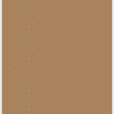
Kommodenserien
Schränke
Vitrinen
Vitrinenschränke
Betten
Einzelbetten
Boxspringbetten
Bettwaren
Matratzen & Lattenroste
Federkernmatratzen
Schaummatratzen
Kaltschaummatratzen
Babymatratzen
Topper & Matratzenauflagen
Küchen
Mitnahmeküchen
Mitnahmeküchen vormontiert
Mitnahmeküchen zerlegt
Küchen-Anstellprogramme
Hängeschränke
Unterschränke
Einbau-Elektrogeräte
Einbauherdsets
Glaskeramik-Kochfelder
Einbaugeschirrspüler