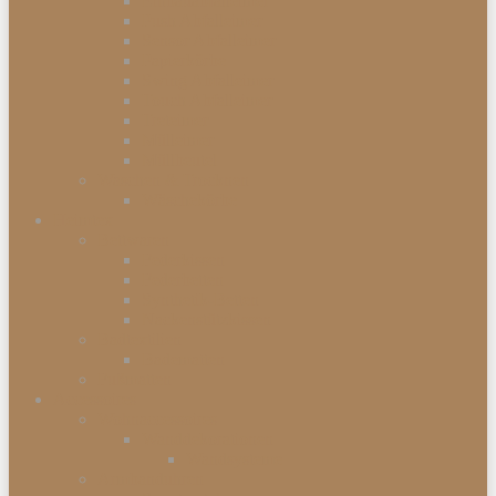
Einbauabfalleimer
Push Abfalleimer
Sensor Abfalleimer
Papierkörbe
Swing Abfalleimer
Touch Abfalleimer
Treteimer
Mülleimer
Müllbeutel
Waschen & Trocknen
Wäschekörbe
Heimtex
Bettwaren
Federkissen
Federbetten
Synthetik-Betten
Nackenstützkissen
Badtextilien
Badematten
Fußmatten
Accessoires
Wohnaccessoires
Wanddekorationen
Wandsysteme
Armbanduhren