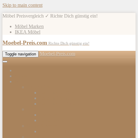
Skip to main content
Möbel Preisvergleich ✓ Richte Dich günstig ein!
Möbel Marken
IKEA Möbel
Moebel-Preis.com
Richte Dich günstig ein!
Moebel-Preis.com
Toggle navigation
Shops
Möbel
Gartenmöbel
Gartenmöbel-Sets
Gartenmöbelhülle
Gartenmöbel Zubehör
Tische
Esstische
Beistelltische
Stühle & Sessel
Esszimmerstühle
Kommoden & Sideboards