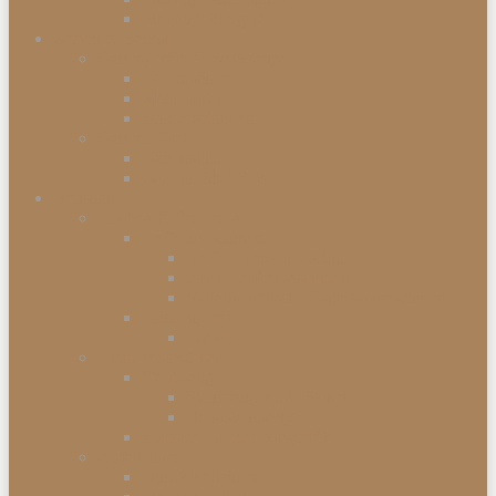
Einbaugefriergeräte
Garten & Balkon
Gartengeräte & Werkzeuge
Rasenmäher
Mähroboter
Schneeschippen
Gartenmöbel
Gartenstühle
Gartenmöbel-Sets
Haushalt
Kochen & Servieren
Kaffeemaschinen
Kaffee-Kapselmaschine
Filter-Kaffeemaschinen
Vollautomatische Espressomaschinen
Küchengeräte
Toaster
Kleinelektrogeräte
Staubsauger
Staubsauger mit Beutel
Handstaubsauger
Sonstige Kleinelektrogeräte
Abfalleimer
Duo Abfalleimer