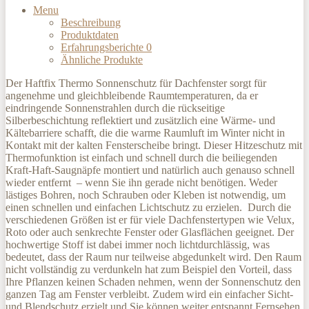
Menu
Beschreibung
Produktdaten
Erfahrungsberichte
0
Ähnliche Produkte
Der Haftfix Thermo Sonnenschutz für Dachfenster sorgt für
angenehme und gleichbleibende Raumtemperaturen, da er
eindringende Sonnenstrahlen durch die rückseitige
Silberbeschichtung reflektiert und zusätzlich eine Wärme- und
Kältebarriere schafft, die die warme Raumluft im Winter nicht in
Kontakt mit der kalten Fensterscheibe bringt. Dieser Hitzeschutz mit
Thermofunktion ist einfach und schnell durch die beiliegenden
Kraft-Haft-Saugnäpfe montiert und natürlich auch genauso schnell
wieder entfernt – wenn Sie ihn gerade nicht benötigen. Weder
lästiges Bohren, noch Schrauben oder Kleben ist notwendig, um
einen schnellen und einfachen Lichtschutz zu erzielen. Durch die
verschiedenen Größen ist er für viele Dachfenstertypen wie Velux,
Roto oder auch senkrechte Fenster oder Glasflächen geeignet. Der
hochwertige Stoff ist dabei immer noch lichtdurchlässig, was
bedeutet, dass der Raum nur teilweise abgedunkelt wird. Den Raum
nicht vollständig zu verdunkeln hat zum Beispiel den Vorteil, dass
Ihre Pflanzen keinen Schaden nehmen, wenn der Sonnenschutz den
ganzen Tag am Fenster verbleibt. Zudem wird ein einfacher Sicht-
und Blendschutz erzielt und Sie können weiter entspannt Fernsehen