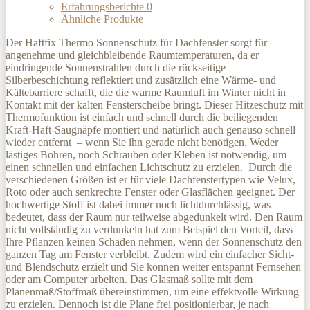
Erfahrungsberichte
0
Ähnliche Produkte
Der Haftfix Thermo Sonnenschutz für Dachfenster sorgt für
angenehme und gleichbleibende Raumtemperaturen, da er
eindringende Sonnenstrahlen durch die rückseitige
Silberbeschichtung reflektiert und zusätzlich eine Wärme- und
Kältebarriere schafft, die die warme Raumluft im Winter nicht in
Kontakt mit der kalten Fensterscheibe bringt. Dieser Hitzeschutz mit
Thermofunktion ist einfach und schnell durch die beiliegenden
Kraft-Haft-Saugnäpfe montiert und natürlich auch genauso schnell
wieder entfernt – wenn Sie ihn gerade nicht benötigen. Weder
lästiges Bohren, noch Schrauben oder Kleben ist notwendig, um
einen schnellen und einfachen Lichtschutz zu erzielen. Durch die
verschiedenen Größen ist er für viele Dachfenstertypen wie Velux,
Roto oder auch senkrechte Fenster oder Glasflächen geeignet. Der
hochwertige Stoff ist dabei immer noch lichtdurchlässig, was
bedeutet, dass der Raum nur teilweise abgedunkelt wird. Den Raum
nicht vollständig zu verdunkeln hat zum Beispiel den Vorteil, dass
Ihre Pflanzen keinen Schaden nehmen, wenn der Sonnenschutz den
ganzen Tag am Fenster verbleibt. Zudem wird ein einfacher Sicht-
und Blendschutz erzielt und Sie können weiter entspannt Fernsehen
oder am Computer arbeiten. Das Glasmaß sollte mit dem
Planenmaß/Stoffmaß übereinstimmen, um eine effektvolle Wirkung
zu erzielen. Dennoch ist die Plane frei positionierbar, je nach