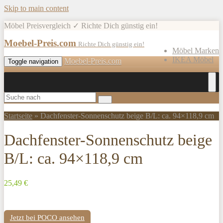
Skip to main content
Möbel Preisvergleich ✓ Richte Dich günstig ein!
Moebel-Preis.com
Richte Dich günstig ein!
Möbel Marken
IKEA Möbel
Moebel-Preis.com
Toggle navigation
Startseite
»
Dachfenster-Sonnenschutz beige B/L: ca. 94×118,9 cm
Dachfenster-Sonnenschutz beige
B/L: ca. 94×118,9 cm
25,49 €
Jetzt bei POCO ansehen