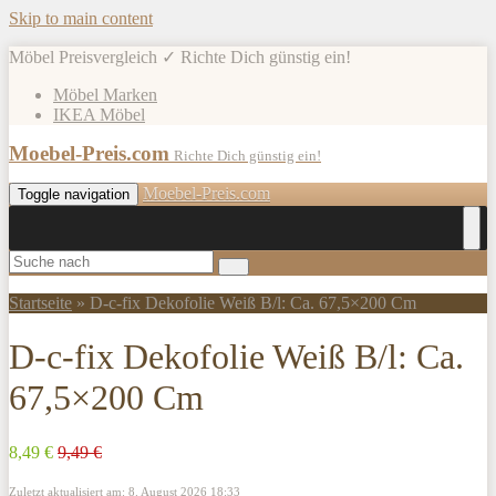
Skip to main content
Möbel Preisvergleich ✓ Richte Dich günstig ein!
Möbel Marken
IKEA Möbel
Moebel-Preis.com
Richte Dich günstig ein!
Moebel-Preis.com
Toggle navigation
Startseite
»
D-c-fix Dekofolie Weiß B/l: Ca. 67,5×200 Cm
D-c-fix Dekofolie Weiß B/l: Ca.
67,5×200 Cm
8,49 €
9,49 €
Zuletzt aktualisiert am: 8. August 2026 18:33