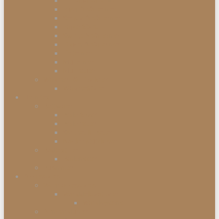
Einbauabfalleimer
Push Abfalleimer
Sensor Abfalleimer
Papierkörbe
Swing Abfalleimer
Touch Abfalleimer
Treteimer
Mülleimer
Müllbeutel
Waschen & Trocknen
Wäschekörbe
Heimtex
Bettwaren
Federkissen
Federbetten
Synthetik-Betten
Nackenstützkissen
Badtextilien
Badematten
Fußmatten
Accessoires
Wohnaccessoires
Wanddekorationen
Wandsysteme
Armbanduhren