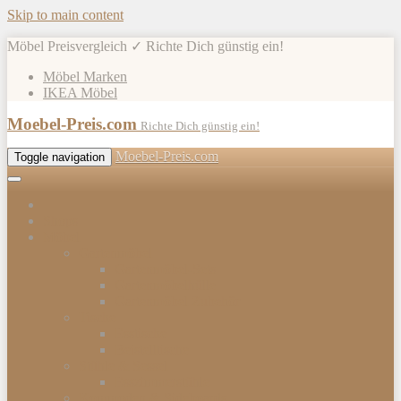
Skip to main content
Möbel Preisvergleich ✓ Richte Dich günstig ein!
Möbel Marken
IKEA Möbel
Moebel-Preis.com
Richte Dich günstig ein!
Moebel-Preis.com
Toggle navigation
Shops
Möbel
Gartenmöbel
Gartenmöbel-Sets
Gartenmöbelhülle
Gartenmöbel Zubehör
Tische
Esstische
Beistelltische
Stühle & Sessel
Esszimmerstühle
Kommoden & Sideboards