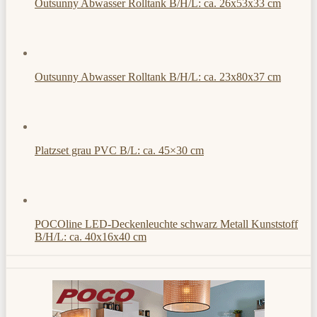
Outsunny Abwasser Rolltank B/H/L: ca. 26x53x33 cm
Outsunny Abwasser Rolltank B/H/L: ca. 23x80x37 cm
Platzset grau PVC B/L: ca. 45×30 cm
POCOline LED-Deckenleuchte schwarz Metall Kunststoff
B/H/L: ca. 40x16x40 cm