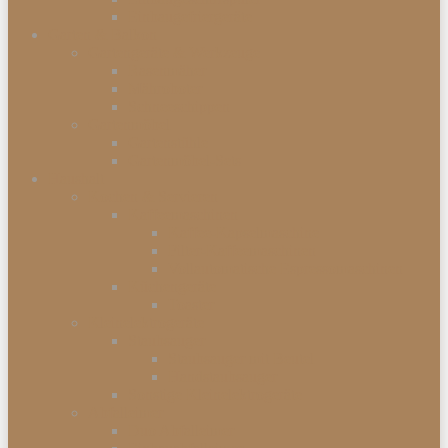
Einbaugefriergeräte
Garten & Balkon
Gartengeräte & Werkzeuge
Rasenmäher
Mähroboter
Schneeschippen
Gartenmöbel
Gartenstühle
Gartenmöbel-Sets
Haushalt
Kochen & Servieren
Kaffeemaschinen
Kaffee-Kapselmaschine
Filter-Kaffeemaschinen
Vollautomatische Espressomaschinen
Küchengeräte
Toaster
Kleinelektrogeräte
Staubsauger
Staubsauger mit Beutel
Handstaubsauger
Sonstige Kleinelektrogeräte
Abfalleimer
Duo Abfalleimer