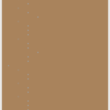
Kommodenserien
Schränke
Vitrinen
Vitrinenschränke
Betten
Einzelbetten
Boxspringbetten
Bettwaren
Matratzen & Lattenroste
Federkernmatratzen
Schaummatratzen
Kaltschaummatratzen
Babymatratzen
Topper & Matratzenauflagen
Küchen
Mitnahmeküchen
Mitnahmeküchen vormontiert
Mitnahmeküchen zerlegt
Küchen-Anstellprogramme
Hängeschränke
Unterschränke
Einbau-Elektrogeräte
Einbauherdsets
Glaskeramik-Kochfelder
Einbaugeschirrspüler