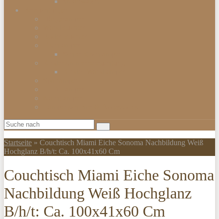
Smartwatch
Beleuchtungen
Hängelampen
Wandleuchten
Bodenleuchten
Tischlampen
Schreibtischlampen
Kinderzimmerbeleuchtung
Kinder-Wandlampen
Sparlampen
LED Lampen
Nachtlampen
Lampenschirme & Accessoires
Startseite
»
Couchtisch Miami Eiche Sonoma Nachbildung Weiß
Hochglanz B/h/t: Ca. 100x41x60 Cm
Couchtisch Miami Eiche Sonoma
Nachbildung Weiß Hochglanz
B/h/t: Ca. 100x41x60 Cm