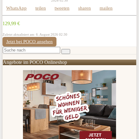
2026 02:30
WhatsApp
teilen
tweeten
sharen
mailen
129,99 €
Zuletzt aktualisiert am: 6. August 2026 02:30
Jetzt bei POCO ansehen
Angebote im POCO Onlineshop