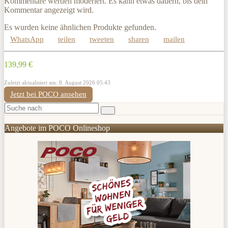
Kommentare werden moderiert. Es kann etwas dauern, bis dein
Kommentar angezeigt wird.
Es wurden keine ähnlichen Produkte gefunden.
WhatsApp
teilen
tweeten
sharen
mailen
139,99 €
Zuletzt aktualisiert am: 8. August 2026 05:43
Jetzt bei POCO ansehen
Angebote im POCO Onlineshop