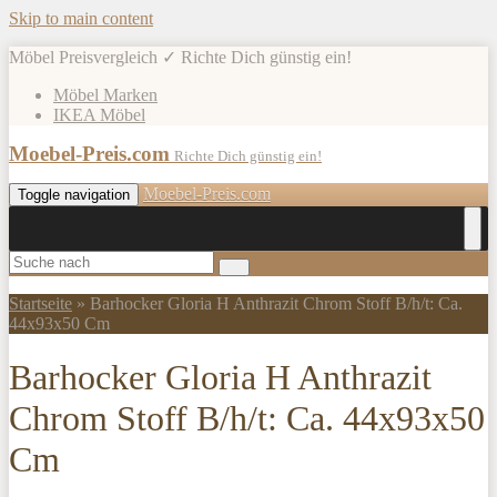
Skip to main content
Möbel Preisvergleich ✓ Richte Dich günstig ein!
Möbel Marken
IKEA Möbel
Moebel-Preis.com
Richte Dich günstig ein!
Moebel-Preis.com
Toggle navigation
Startseite
»
Barhocker Gloria H Anthrazit Chrom Stoff B/h/t: Ca.
44x93x50 Cm
Barhocker Gloria H Anthrazit
Chrom Stoff B/h/t: Ca. 44x93x50
Cm