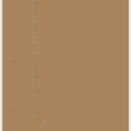
Einbauabfalleimer
Push Abfalleimer
Sensor Abfalleimer
Papierkörbe
Swing Abfalleimer
Touch Abfalleimer
Treteimer
Mülleimer
Müllbeutel
Waschen & Trocknen
Wäschekörbe
Heimtex
Bettwaren
Federkissen
Federbetten
Synthetik-Betten
Nackenstützkissen
Badtextilien
Badematten
Fußmatten
Accessoires
Wohnaccessoires
Wanddekorationen
Wandsysteme
Armbanduhren