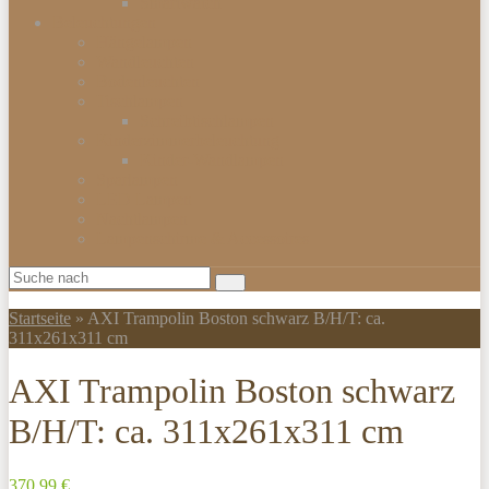
Smartwatch
Beleuchtungen
Hängelampen
Wandleuchten
Bodenleuchten
Tischlampen
Schreibtischlampen
Kinderzimmerbeleuchtung
Kinder-Wandlampen
Sparlampen
LED Lampen
Nachtlampen
Lampenschirme & Accessoires
Startseite
»
AXI Trampolin Boston schwarz B/H/T: ca.
311x261x311 cm
AXI Trampolin Boston schwarz
B/H/T: ca. 311x261x311 cm
370,99 €