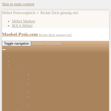
Skip to main content
Möbel Preisvergleich ✓ Richte Dich günstig ein!
Möbel Marken
IKEA Möbel
Moebel-Preis.com
Richte Dich günstig ein!
Moebel-Preis.com
Toggle navigation
Shops
Möbel
Gartenmöbel
Gartenmöbel-Sets
Gartenmöbelhülle
Gartenmöbel Zubehör
Tische
Esstische
Beistelltische
Stühle & Sessel
Esszimmerstühle
Kommoden & Sideboards