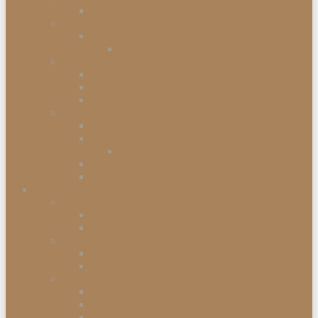
Kommodenserien
Schränke
Vitrinen
Vitrinenschränke
Betten
Einzelbetten
Boxspringbetten
Bettwaren
Matratzen & Lattenroste
Federkernmatratzen
Schaummatratzen
Kaltschaummatratzen
Babymatratzen
Topper & Matratzenauflagen
Küchen
Mitnahmeküchen
Mitnahmeküchen vormontiert
Mitnahmeküchen zerlegt
Küchen-Anstellprogramme
Hängeschränke
Unterschränke
Einbau-Elektrogeräte
Einbauherdsets
Glaskeramik-Kochfelder
Einbaugeschirrspüler