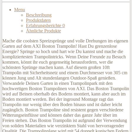
Menu
Beschreibung
Produktdaten
Erfahrungsberichte
0
Ähnliche Produkte
Mache die coolsten Spreizsprünge und volle Drehungen im eigenen
Garten auf dem AXI Boston Trampolin! Hast Du grenzenlose
Energie? Springe so hoch und hart wie Du kannst und mache die
kompliziertesten Trampolintricks. Wenn Deine Freunde zu Besuch
kommen, könnt ihr euch gegenseitig herausfordern, wer die
schönsten Sprünge machen kann. Auf diesem großen 10ft
Trampolin mit Sicherheitsnetz und einem Durchmesser von 305 cm
können Jung und Alt stundenlangen Outdoor-Spaß genießen.
Verwandele Deinen Garten in einen Trampolinpark mit den
hochwertigen Boston Trampolinen von AXI. Das Boston Trampolin
wird auf Beinen oberhalb des Bodens montiert, kann aber auch im
Boden montiert werden. Bei der inground Montage ragt das
Trampolin nur wenig über den Boden hinaus und ist daher leicht
zugänglich. Boston Trampoline sind resistent gegen verschiedene
Witterungseinflüsse und können daher das ganze Jahr über im
Freien stehen. Das Boston Trampolin ist aufgrund der Verwendung
von soliden Materialien wie verzinktem Stahl von hervorragender
Qualität. Die Trampolinplane wird mit 54 doppelt konischen Federn