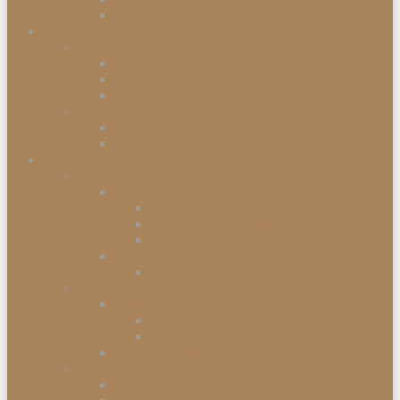
Einbaugefriergeräte
Garten & Balkon
Gartengeräte & Werkzeuge
Rasenmäher
Mähroboter
Schneeschippen
Gartenmöbel
Gartenstühle
Gartenmöbel-Sets
Haushalt
Kochen & Servieren
Kaffeemaschinen
Kaffee-Kapselmaschine
Filter-Kaffeemaschinen
Vollautomatische Espressomaschinen
Küchengeräte
Toaster
Kleinelektrogeräte
Staubsauger
Staubsauger mit Beutel
Handstaubsauger
Sonstige Kleinelektrogeräte
Abfalleimer
Duo Abfalleimer