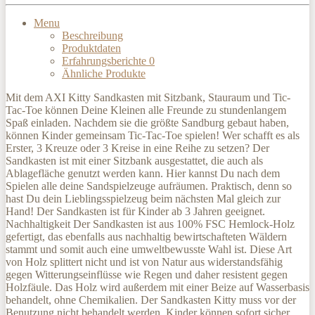
Menu
Beschreibung
Produktdaten
Erfahrungsberichte
0
Ähnliche Produkte
Mit dem AXI Kitty Sandkasten mit Sitzbank, Stauraum und Tic-
Tac-Toe können Deine Kleinen alle Freunde zu stundenlangem
Spaß einladen. Nachdem sie die größte Sandburg gebaut haben,
können Kinder gemeinsam Tic-Tac-Toe spielen! Wer schafft es als
Erster, 3 Kreuze oder 3 Kreise in eine Reihe zu setzen? Der
Sandkasten ist mit einer Sitzbank ausgestattet, die auch als
Ablagefläche genutzt werden kann. Hier kannst Du nach dem
Spielen alle deine Sandspielzeuge aufräumen. Praktisch, denn so
hast Du dein Lieblingsspielzeug beim nächsten Mal gleich zur
Hand! Der Sandkasten ist für Kinder ab 3 Jahren geeignet.
Nachhaltigkeit Der Sandkasten ist aus 100% FSC Hemlock-Holz
gefertigt, das ebenfalls aus nachhaltig bewirtschafteten Wäldern
stammt und somit auch eine umweltbewusste Wahl ist. Diese Art
von Holz splittert nicht und ist von Natur aus widerstandsfähig
gegen Witterungseinflüsse wie Regen und daher resistent gegen
Holzfäule. Das Holz wird außerdem mit einer Beize auf Wasserbasis
behandelt, ohne Chemikalien. Der Sandkasten Kitty muss vor der
Benutzung nicht behandelt werden, Kinder können sofort sicher