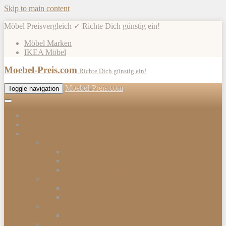
Skip to main content
Möbel Preisvergleich ✓ Richte Dich günstig ein!
Möbel Marken
IKEA Möbel
Moebel-Preis.com
Richte Dich günstig ein!
Moebel-Preis.com
Toggle navigation
Shops
Möbel
Gartenmöbel
Gartenmöbel-Sets
Gartenmöbelhülle
Gartenmöbel Zubehör
Tische
Esstische
Beistelltische
Stühle & Sessel
Esszimmerstühle
Kommoden & Sideboards