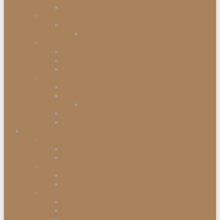
Kommodenserien
Schränke
Vitrinen
Vitrinenschränke
Betten
Einzelbetten
Boxspringbetten
Bettwaren
Matratzen & Lattenroste
Federkernmatratzen
Schaummatratzen
Kaltschaummatratzen
Babymatratzen
Topper & Matratzenauflagen
Küchen
Mitnahmeküchen
Mitnahmeküchen vormontiert
Mitnahmeküchen zerlegt
Küchen-Anstellprogramme
Hängeschränke
Unterschränke
Einbau-Elektrogeräte
Einbauherdsets
Glaskeramik-Kochfelder
Einbaugeschirrspüler