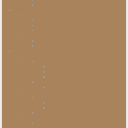
Einbaugefriergeräte
Garten & Balkon
Gartengeräte & Werkzeuge
Rasenmäher
Mähroboter
Schneeschippen
Gartenmöbel
Gartenstühle
Gartenmöbel-Sets
Haushalt
Kochen & Servieren
Kaffeemaschinen
Kaffee-Kapselmaschine
Filter-Kaffeemaschinen
Vollautomatische Espressomaschinen
Küchengeräte
Toaster
Kleinelektrogeräte
Staubsauger
Staubsauger mit Beutel
Handstaubsauger
Sonstige Kleinelektrogeräte
Abfalleimer
Duo Abfalleimer