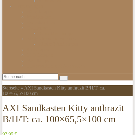
Smartwatch
Beleuchtungen
Hängelampen
Wandleuchten
Bodenleuchten
Tischlampen
Schreibtischlampen
Kinderzimmerbeleuchtung
Kinder-Wandlampen
Sparlampen
LED Lampen
Nachtlampen
Lampenschirme & Accessoires
Startseite
»
AXI Sandkasten Kitty anthrazit B/H/T: ca.
100×65,5×100 cm
AXI Sandkasten Kitty anthrazit
B/H/T: ca. 100×65,5×100 cm
92,99 €