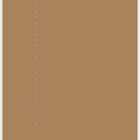
Einbauabfalleimer
Push Abfalleimer
Sensor Abfalleimer
Papierkörbe
Swing Abfalleimer
Touch Abfalleimer
Treteimer
Mülleimer
Müllbeutel
Waschen & Trocknen
Wäschekörbe
Heimtex
Bettwaren
Federkissen
Federbetten
Synthetik-Betten
Nackenstützkissen
Badtextilien
Badematten
Fußmatten
Accessoires
Wohnaccessoires
Wanddekorationen
Wandsysteme
Armbanduhren