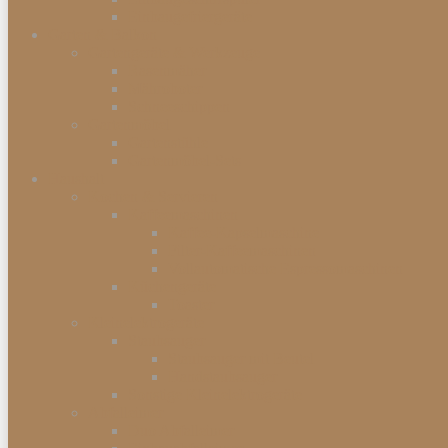
Einbaugefriergeräte
Garten & Balkon
Gartengeräte & Werkzeuge
Rasenmäher
Mähroboter
Schneeschippen
Gartenmöbel
Gartenstühle
Gartenmöbel-Sets
Haushalt
Kochen & Servieren
Kaffeemaschinen
Kaffee-Kapselmaschine
Filter-Kaffeemaschinen
Vollautomatische Espressomaschinen
Küchengeräte
Toaster
Kleinelektrogeräte
Staubsauger
Staubsauger mit Beutel
Handstaubsauger
Sonstige Kleinelektrogeräte
Abfalleimer
Duo Abfalleimer