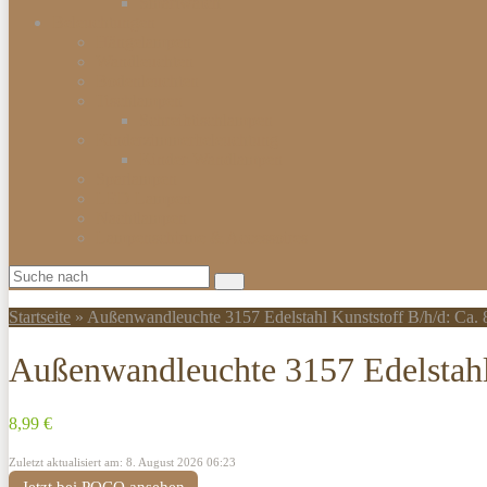
Smartwatch
Beleuchtungen
Hängelampen
Wandleuchten
Bodenleuchten
Tischlampen
Schreibtischlampen
Kinderzimmerbeleuchtung
Kinder-Wandlampen
Sparlampen
LED Lampen
Nachtlampen
Lampenschirme & Accessoires
Startseite
»
Außenwandleuchte 3157 Edelstahl Kunststoff B/h/d: Ca
Außenwandleuchte 3157 Edelstahl
8,99 €
Zuletzt aktualisiert am: 8. August 2026 06:23
Jetzt bei POCO ansehen