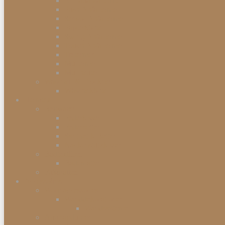
Einbauabfalleimer
Push Abfalleimer
Sensor Abfalleimer
Papierkörbe
Swing Abfalleimer
Touch Abfalleimer
Treteimer
Mülleimer
Müllbeutel
Waschen & Trocknen
Wäschekörbe
Heimtex
Bettwaren
Federkissen
Federbetten
Synthetik-Betten
Nackenstützkissen
Badtextilien
Badematten
Fußmatten
Accessoires
Wohnaccessoires
Wanddekorationen
Wandsysteme
Armbanduhren