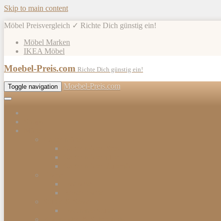
Skip to main content
Möbel Preisvergleich ✓ Richte Dich günstig ein!
Möbel Marken
IKEA Möbel
Moebel-Preis.com
Richte Dich günstig ein!
Moebel-Preis.com
Toggle navigation
Shops
Möbel
Gartenmöbel
Gartenmöbel-Sets
Gartenmöbelhülle
Gartenmöbel Zubehör
Tische
Esstische
Beistelltische
Stühle & Sessel
Esszimmerstühle
Kommoden & Sideboards