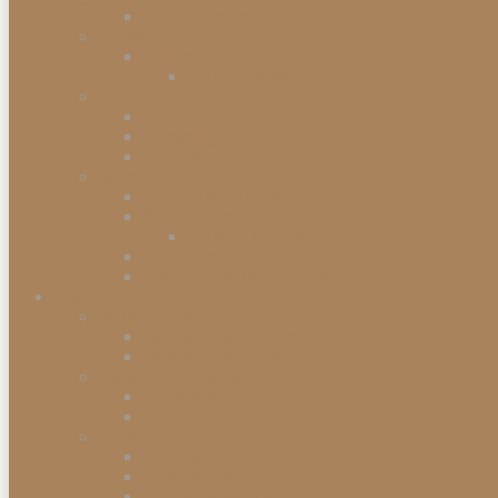
Kommodenserien
Schränke
Vitrinen
Vitrinenschränke
Betten
Einzelbetten
Boxspringbetten
Bettwaren
Matratzen & Lattenroste
Federkernmatratzen
Schaummatratzen
Kaltschaummatratzen
Babymatratzen
Topper & Matratzenauflagen
Küchen
Mitnahmeküchen
Mitnahmeküchen vormontiert
Mitnahmeküchen zerlegt
Küchen-Anstellprogramme
Hängeschränke
Unterschränke
Einbau-Elektrogeräte
Einbauherdsets
Glaskeramik-Kochfelder
Einbaugeschirrspüler