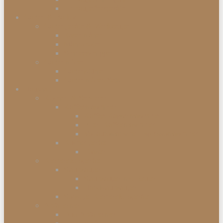
Einbaugefriergeräte
Garten & Balkon
Gartengeräte & Werkzeuge
Rasenmäher
Mähroboter
Schneeschippen
Gartenmöbel
Gartenstühle
Gartenmöbel-Sets
Haushalt
Kochen & Servieren
Kaffeemaschinen
Kaffee-Kapselmaschine
Filter-Kaffeemaschinen
Vollautomatische Espressomaschinen
Küchengeräte
Toaster
Kleinelektrogeräte
Staubsauger
Staubsauger mit Beutel
Handstaubsauger
Sonstige Kleinelektrogeräte
Abfalleimer
Duo Abfalleimer