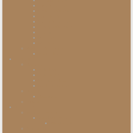
Einbauabfalleimer
Push Abfalleimer
Sensor Abfalleimer
Papierkörbe
Swing Abfalleimer
Touch Abfalleimer
Treteimer
Mülleimer
Müllbeutel
Waschen & Trocknen
Wäschekörbe
Heimtex
Bettwaren
Federkissen
Federbetten
Synthetik-Betten
Nackenstützkissen
Badtextilien
Badematten
Fußmatten
Accessoires
Wohnaccessoires
Wanddekorationen
Wandsysteme
Armbanduhren