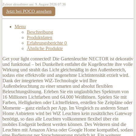
Zuletzt aktualisiert am: 9. August 2026 07:36
Jetzt bei POCO ansehen
Menu
Beschreibung
Produktdaten
Erfahrungsberichte
0
Ähnliche Produkte
Get your light connected! Die Gartenleuchte NECTOR ist dekorativ
und funktional – bei Dunkelheit entfaltet die Kugelleuchte ihre volle
Wirkung und strahlt das Licht gleichmäßig in den Außenbereich,
sodass eine effektvolle und angenehme Lichtintensität erzielt wird.
Dank der integrierten WiZ-Technologie wird Ihre
Außenbeleuchtung zu einer smarten und absolut flexiblen
Beleuchtungslösung. Erleben Sie ein unglaubliches Spektrum von
16 Millionen Lichtfarben und 64.000 Weißtönen. Spielen Sie mit
Farben, Helligkeiten oder Lichteffekten, erstellen Sie Zeitpläne oder
Momente – ganz einfach per App. Im Vergleich zu anderen Smart
Home Anbietern wird bei WiZ Leuchten kein zusätzliches Gateway
benötigt, so dass alle Leuchten vollkommen flexibel über ein
mobiles Endgerät bedient werden können. Des Weiteren sind die
Leuchten mit Amazon Alexa oder Google Home kompatibel, sodass
eine Bedienung per Sprachsteuerung möglich ist. Ein weiterer