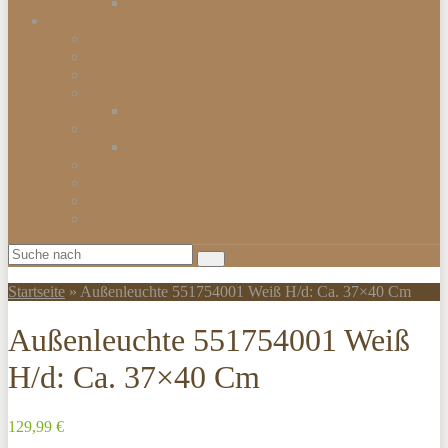
Smartwatch
Beleuchtungen
Hängelampen
Wandleuchten
Bodenleuchten
Tischlampen
Schreibtischlampen
Kinderzimmerbeleuchtung
Kinder-Wandlampen
Sparlampen
LED Lampen
Nachtlampen
Lampenschirme & Accessoires
Startseite
»
Außenleuchte 551754001 Weiß H/d: Ca. 37×40 Cm
Außenleuchte 551754001 Weiß
H/d: Ca. 37×40 Cm
129,99 €