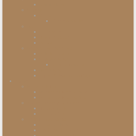
Kommodenserien
Schränke
Vitrinen
Vitrinenschränke
Betten
Einzelbetten
Boxspringbetten
Bettwaren
Matratzen & Lattenroste
Federkernmatratzen
Schaummatratzen
Kaltschaummatratzen
Babymatratzen
Topper & Matratzenauflagen
Küchen
Mitnahmeküchen
Mitnahmeküchen vormontiert
Mitnahmeküchen zerlegt
Küchen-Anstellprogramme
Hängeschränke
Unterschränke
Einbau-Elektrogeräte
Einbauherdsets
Glaskeramik-Kochfelder
Einbaugeschirrspüler