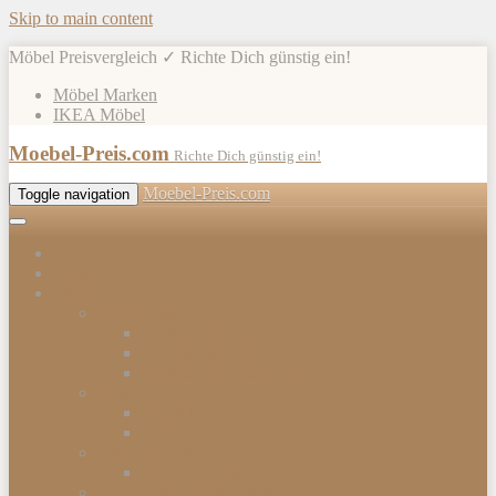
Skip to main content
Möbel Preisvergleich ✓ Richte Dich günstig ein!
Möbel Marken
IKEA Möbel
Moebel-Preis.com
Richte Dich günstig ein!
Moebel-Preis.com
Toggle navigation
Shops
Möbel
Gartenmöbel
Gartenmöbel-Sets
Gartenmöbelhülle
Gartenmöbel Zubehör
Tische
Esstische
Beistelltische
Stühle & Sessel
Esszimmerstühle
Kommoden & Sideboards