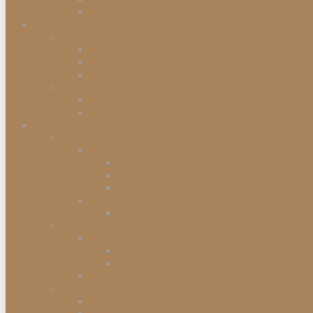
Einbaugefriergeräte
Garten & Balkon
Gartengeräte & Werkzeuge
Rasenmäher
Mähroboter
Schneeschippen
Gartenmöbel
Gartenstühle
Gartenmöbel-Sets
Haushalt
Kochen & Servieren
Kaffeemaschinen
Kaffee-Kapselmaschine
Filter-Kaffeemaschinen
Vollautomatische Espressomaschinen
Küchengeräte
Toaster
Kleinelektrogeräte
Staubsauger
Staubsauger mit Beutel
Handstaubsauger
Sonstige Kleinelektrogeräte
Abfalleimer
Duo Abfalleimer