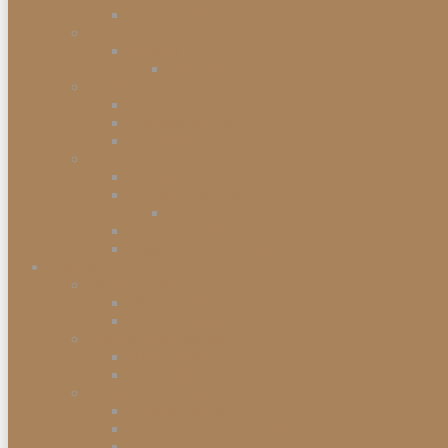
Kommodenserien
Schränke
Vitrinen
Vitrinenschränke
Betten
Einzelbetten
Boxspringbetten
Bettwaren
Matratzen & Lattenroste
Federkernmatratzen
Schaummatratzen
Kaltschaummatratzen
Babymatratzen
Topper & Matratzenauflagen
Küchen
Mitnahmeküchen
Mitnahmeküchen vormontiert
Mitnahmeküchen zerlegt
Küchen-Anstellprogramme
Hängeschränke
Unterschränke
Einbau-Elektrogeräte
Einbauherdsets
Glaskeramik-Kochfelder
Einbaugeschirrspüler