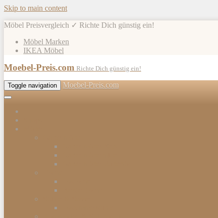
Skip to main content
Möbel Preisvergleich ✓ Richte Dich günstig ein!
Möbel Marken
IKEA Möbel
Moebel-Preis.com
Richte Dich günstig ein!
Moebel-Preis.com
Toggle navigation
Shops
Möbel
Gartenmöbel
Gartenmöbel-Sets
Gartenmöbelhülle
Gartenmöbel Zubehör
Tische
Esstische
Beistelltische
Stühle & Sessel
Esszimmerstühle
Kommoden & Sideboards