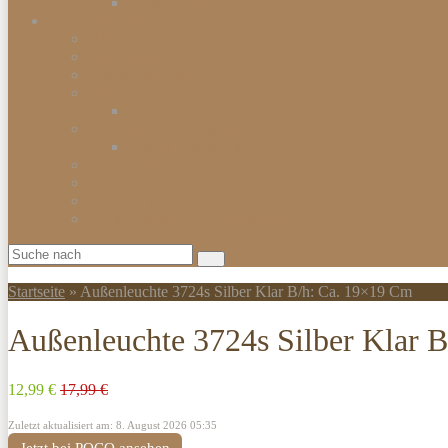
Smartwatch
Beleuchtungen
Hängelampen
Wandleuchten
Bodenleuchten
Tischlampen
Schreibtischlampen
Kinderzimmerbeleuchtung
Kinder-Wandlampen
Sparlampen
LED Lampen
Nachtlampen
Lampenschirme & Accessoires
Startseite
»
Außenleuchte 3724s Silber Klar B/h: Ca. 19×19 Cm
Außenleuchte 3724s Silber Klar 
12,99 €
17,99 €
Zuletzt aktualisiert am: 8. August 2026 05:35
Jetzt bei POCO ansehen