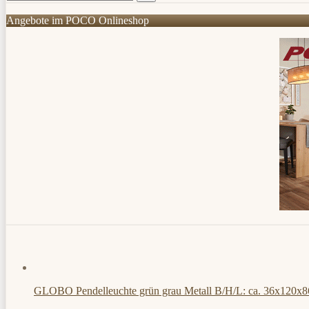
Angebote im POCO Onlineshop
GLOBO Pendelleuchte grün grau Metall B/H/L: ca. 36x120x8