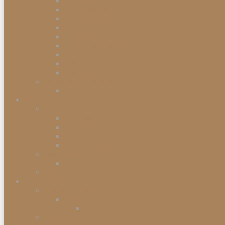
Einbauabfalleimer
Push Abfalleimer
Sensor Abfalleimer
Papierkörbe
Swing Abfalleimer
Touch Abfalleimer
Treteimer
Mülleimer
Müllbeutel
Waschen & Trocknen
Wäschekörbe
Heimtex
Bettwaren
Federkissen
Federbetten
Synthetik-Betten
Nackenstützkissen
Badtextilien
Badematten
Fußmatten
Accessoires
Wohnaccessoires
Wanddekorationen
Wandsysteme
Armbanduhren