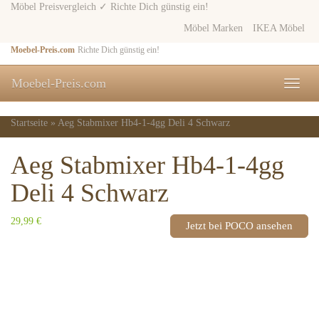
Skip
Möbel Preisvergleich ✓ Richte Dich günstig ein!
to
Möbel Marken
IKEA Möbel
main
content
Moebel-Preis.com
Richte Dich günstig ein!
Moebel-Preis.com
Toggle
naviga
Startseite
»
Aeg Stabmixer Hb4-1-4gg Deli 4 Schwarz
Aeg Stabmixer Hb4-1-4gg
Deli 4 Schwarz
29,99 €
Jetzt bei POCO ansehen